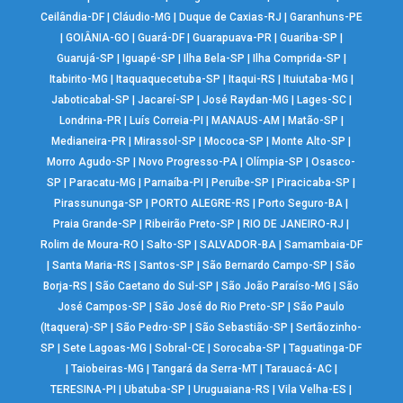
Ceilândia-DF
|
Cláudio-MG
|
Duque de Caxias-RJ
|
Garanhuns-PE
|
GOIÂNIA-GO
|
Guará-DF
|
Guarapuava-PR
|
Guariba-SP
|
Guarujá-SP
|
Iguapé-SP
|
Ilha Bela-SP
|
Ilha Comprida-SP
|
Itabirito-MG
|
Itaquaquecetuba-SP
|
Itaqui-RS
|
Ituiutaba-MG
|
Jaboticabal-SP
|
Jacareí-SP
|
José Raydan-MG
|
Lages-SC
|
Londrina-PR
|
Luís Correia-PI
|
MANAUS-AM
|
Matão-SP
|
Medianeira-PR
|
Mirassol-SP
|
Mococa-SP
|
Monte Alto-SP
|
Morro Agudo-SP
|
Novo Progresso-PA
|
Olímpia-SP
|
Osasco-
SP
|
Paracatu-MG
|
Parnaíba-PI
|
Peruíbe-SP
|
Piracicaba-SP
|
Pirassununga-SP
|
PORTO ALEGRE-RS
|
Porto Seguro-BA
|
Praia Grande-SP
|
Ribeirão Preto-SP
|
RIO DE JANEIRO-RJ
|
Rolim de Moura-RO
|
Salto-SP
|
SALVADOR-BA
|
Samambaia-DF
|
Santa Maria-RS
|
Santos-SP
|
São Bernardo Campo-SP
|
São
Borja-RS
|
São Caetano do Sul-SP
|
São João Paraíso-MG
|
São
José Campos-SP
|
São José do Rio Preto-SP
|
São Paulo
(Itaquera)-SP
|
São Pedro-SP
|
São Sebastião-SP
|
Sertãozinho-
SP
|
Sete Lagoas-MG
|
Sobral-CE
|
Sorocaba-SP
|
Taguatinga-DF
|
Taiobeiras-MG
|
Tangará da Serra-MT
|
Tarauacá-AC
|
TERESINA-PI
|
Ubatuba-SP
|
Uruguaiana-RS
|
Vila Velha-ES
|