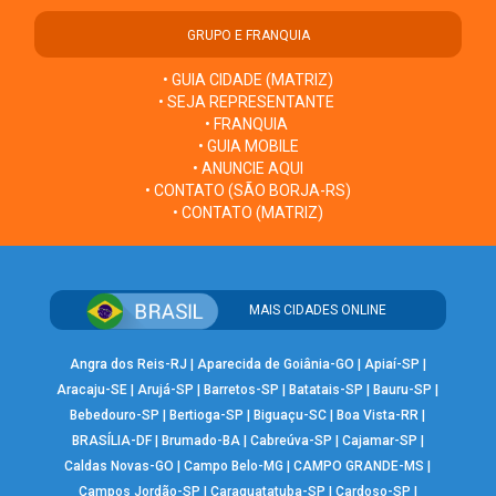
GRUPO E FRANQUIA
• GUIA CIDADE (MATRIZ)
• SEJA REPRESENTANTE
• FRANQUIA
• GUIA MOBILE
• ANUNCIE AQUI
• CONTATO (SÃO BORJA-RS)
• CONTATO (MATRIZ)
MAIS CIDADES ONLINE
Angra dos Reis-RJ
|
Aparecida de Goiânia-GO
|
Apiaí-SP
|
Aracaju-SE
|
Arujá-SP
|
Barretos-SP
|
Batatais-SP
|
Bauru-SP
|
Bebedouro-SP
|
Bertioga-SP
|
Biguaçu-SC
|
Boa Vista-RR
|
BRASÍLIA-DF
|
Brumado-BA
|
Cabreúva-SP
|
Cajamar-SP
|
Caldas Novas-GO
|
Campo Belo-MG
|
CAMPO GRANDE-MS
|
Campos Jordão-SP
|
Caraguatatuba-SP
|
Cardoso-SP
|