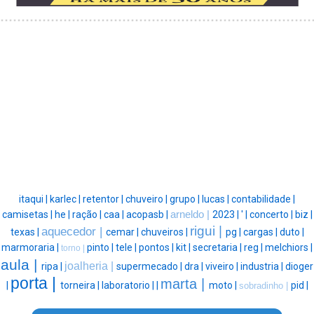
itaqui |
karlec |
retentor |
chuveiro |
grupo |
lucas |
contabilidade |
camisetas |
he |
ração |
caa |
acopasb |
arneldo |
2023 |
' |
concerto |
biz |
rigui |
aquecedor |
texas |
cemar |
chuveiros |
pg |
cargas |
duto |
marmoraria |
pinto |
tele |
pontos |
kit |
secretaria |
reg |
melchiors |
torno |
aula |
joalheria |
ripa |
supermecado |
dra |
viveiro |
industria |
dioger
porta |
marta |
|
torneira |
laboratorio |
|
moto |
pid |
sobradinho |