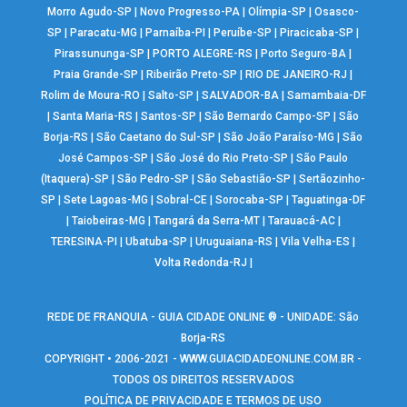
Morro Agudo-SP
|
Novo Progresso-PA
|
Olímpia-SP
|
Osasco-
SP
|
Paracatu-MG
|
Parnaíba-PI
|
Peruíbe-SP
|
Piracicaba-SP
|
Pirassununga-SP
|
PORTO ALEGRE-RS
|
Porto Seguro-BA
|
Praia Grande-SP
|
Ribeirão Preto-SP
|
RIO DE JANEIRO-RJ
|
Rolim de Moura-RO
|
Salto-SP
|
SALVADOR-BA
|
Samambaia-DF
|
Santa Maria-RS
|
Santos-SP
|
São Bernardo Campo-SP
|
São
Borja-RS
|
São Caetano do Sul-SP
|
São João Paraíso-MG
|
São
José Campos-SP
|
São José do Rio Preto-SP
|
São Paulo
(Itaquera)-SP
|
São Pedro-SP
|
São Sebastião-SP
|
Sertãozinho-
SP
|
Sete Lagoas-MG
|
Sobral-CE
|
Sorocaba-SP
|
Taguatinga-DF
|
Taiobeiras-MG
|
Tangará da Serra-MT
|
Tarauacá-AC
|
TERESINA-PI
|
Ubatuba-SP
|
Uruguaiana-RS
|
Vila Velha-ES
|
Volta Redonda-RJ
|
REDE DE FRANQUIA - GUIA CIDADE ONLINE ® - UNIDADE: São
Borja-RS
COPYRIGHT • 2006-2021 -
WWW.GUIACIDADEONLINE.COM.BR
-
TODOS OS DIREITOS RESERVADOS
POLÍTICA DE PRIVACIDADE E TERMOS DE USO