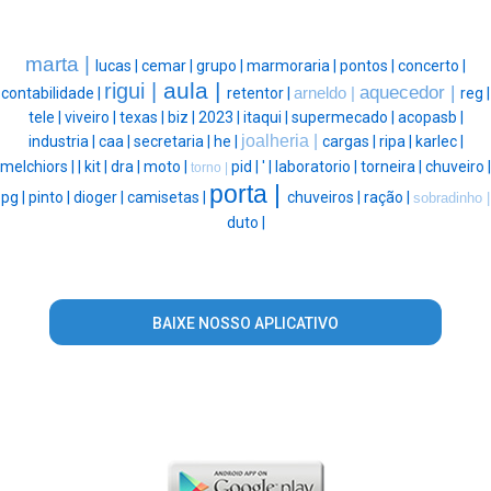
marta |
lucas |
cemar |
grupo |
marmoraria |
pontos |
concerto |
aula |
rigui |
aquecedor |
contabilidade |
retentor |
arneldo |
reg |
tele |
viveiro |
texas |
biz |
2023 |
itaqui |
supermecado |
acopasb |
joalheria |
industria |
caa |
secretaria |
he |
cargas |
ripa |
karlec |
melchiors |
|
kit |
dra |
moto |
pid |
' |
laboratorio |
torneira |
chuveiro |
torno |
porta |
pg |
pinto |
dioger |
camisetas |
chuveiros |
ração |
sobradinho |
duto |
BAIXE NOSSO APLICATIVO