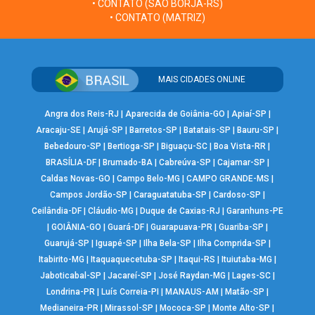
• CONTATO (SÃO BORJA-RS)
• CONTATO (MATRIZ)
MAIS CIDADES ONLINE
Angra dos Reis-RJ
|
Aparecida de Goiânia-GO
|
Apiaí-SP
|
Aracaju-SE
|
Arujá-SP
|
Barretos-SP
|
Batatais-SP
|
Bauru-SP
|
Bebedouro-SP
|
Bertioga-SP
|
Biguaçu-SC
|
Boa Vista-RR
|
BRASÍLIA-DF
|
Brumado-BA
|
Cabreúva-SP
|
Cajamar-SP
|
Caldas Novas-GO
|
Campo Belo-MG
|
CAMPO GRANDE-MS
|
Campos Jordão-SP
|
Caraguatatuba-SP
|
Cardoso-SP
|
Ceilândia-DF
|
Cláudio-MG
|
Duque de Caxias-RJ
|
Garanhuns-PE
|
GOIÂNIA-GO
|
Guará-DF
|
Guarapuava-PR
|
Guariba-SP
|
Guarujá-SP
|
Iguapé-SP
|
Ilha Bela-SP
|
Ilha Comprida-SP
|
Itabirito-MG
|
Itaquaquecetuba-SP
|
Itaqui-RS
|
Ituiutaba-MG
|
Jaboticabal-SP
|
Jacareí-SP
|
José Raydan-MG
|
Lages-SC
|
Londrina-PR
|
Luís Correia-PI
|
MANAUS-AM
|
Matão-SP
|
Medianeira-PR
|
Mirassol-SP
|
Mococa-SP
|
Monte Alto-SP
|