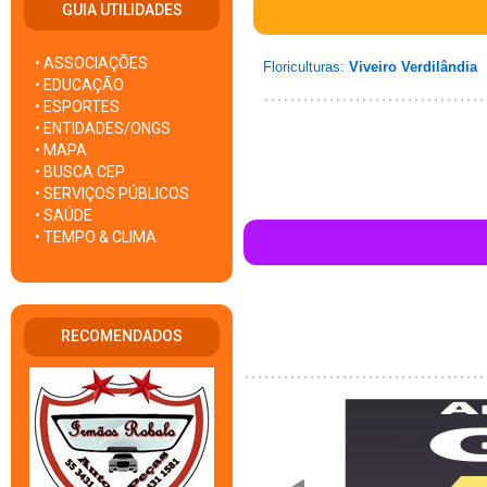
GUIA UTILIDADES
• ASSOCIAÇÕES
Floriculturas:
Viveiro Verdilândia
• EDUCAÇÃO
• ESPORTES
• ENTIDADES/ONGS
• MAPA
• BUSCA CEP
• SERVIÇOS PÚBLICOS
• SAÚDE
• TEMPO & CLIMA
RECOMENDADOS