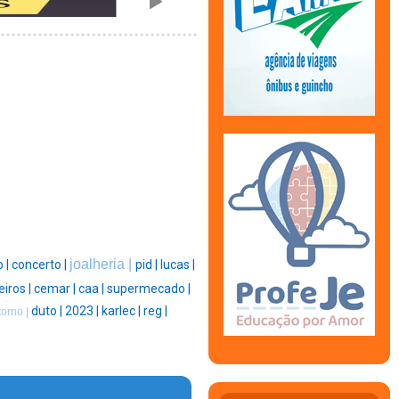
joalheria |
o |
concerto |
pid |
lucas |
iros |
cemar |
caa |
supermecado |
duto |
2023 |
karlec |
reg |
torno |