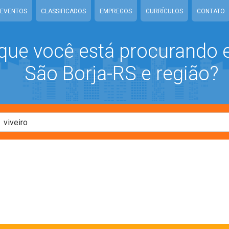
EVENTOS
CLASSIFICADOS
EMPREGOS
CURRÍCULOS
CONTATO
que você está procurando
São Borja-RS e região?