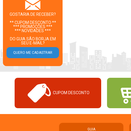
GOSTARIA DE RECEBER?
** CUPOM DESCONTO **
*** PROMOÇÕES ***
*** NOVIDADES ***
DO GUIA SÃO BORJA EM
SEU E-MAIL?
CUPOM DESCONTO
GUIA