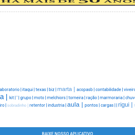
marta |
laboratorio |
itaqui |
texas |
biz |
acopasb |
contabilidade |
viveir
ta |
kit |
' |
grupo |
moto |
melchiors |
torneira |
ração |
marmoraria |
chuve
aula |
rigui |
ro |
retentor |
industria |
pontos |
cargas |
|
sobradinho |
BAIXE NOSSO APLICATIVO