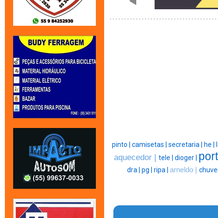
pinto |
camisetas |
secretaria |
he |
por
aquecedor |
tele |
dioger |
dra |
pg |
ripa |
arneldo |
chuvei