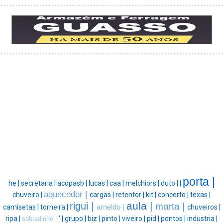
porta |
he |
secretaria |
acopasb |
lucas |
caa |
melchiors |
duto |
|
aquecedor |
chuveiro |
cargas |
retentor |
kit |
concerto |
texas |
aula |
rigui |
marta |
camisetas |
torneira |
arneldo |
chuveiros |
ripa |
' |
grupo |
biz |
pinto |
viveiro |
pid |
pontos |
industria |
sobradinho |