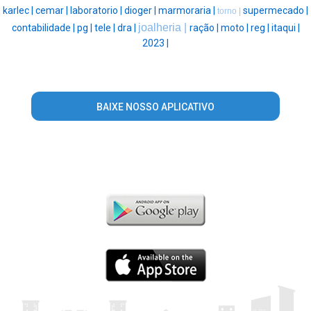
karlec |
cemar |
laboratorio |
dioger |
marmoraria |
supermecado |
torno |
joalheria |
contabilidade |
pg |
tele |
dra |
ração |
moto |
reg |
itaqui |
2023 |
BAIXE NOSSO APLICATIVO