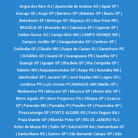
Angra dos Reis-RJ
|
Aparecida de Goiânia-GO
|
Apiaí-SP
|
Aracaju-SE
|
Arujá-SP
|
Barretos-SP
|
Batatais-SP
|
Bauru-SP
|
Bebedouro-SP
|
Bertioga-SP
|
Biguaçu-SC
|
Boa Vista-RR
|
BRASÍLIA-DF
|
Brumado-BA
|
Cabreúva-SP
|
Cajamar-SP
|
Caldas Novas-GO
|
Campo Belo-MG
|
CAMPO GRANDE-MS
|
Campos Jordão-SP
|
Caraguatatuba-SP
|
Cardoso-SP
|
Ceilândia-DF
|
Cláudio-MG
|
Duque de Caxias-RJ
|
Garanhuns-PE
|
GOIÂNIA-GO
|
Guará-DF
|
Guarapuava-PR
|
Guariba-SP
|
Guarujá-SP
|
Iguapé-SP
|
Ilha Bela-SP
|
Ilha Comprida-SP
|
Itabirito-MG
|
Itaquaquecetuba-SP
|
Itaqui-RS
|
Ituiutaba-MG
|
Jaboticabal-SP
|
Jacareí-SP
|
José Raydan-MG
|
Lages-SC
|
Londrina-PR
|
Luís Correia-PI
|
MANAUS-AM
|
Matão-SP
|
Medianeira-PR
|
Mirassol-SP
|
Mococa-SP
|
Monte Alto-SP
|
Morro Agudo-SP
|
Novo Progresso-PA
|
Olímpia-SP
|
Osasco-
SP
|
Paracatu-MG
|
Parnaíba-PI
|
Peruíbe-SP
|
Piracicaba-SP
|
Pirassununga-SP
|
PORTO ALEGRE-RS
|
Porto Seguro-BA
|
Praia Grande-SP
|
Ribeirão Preto-SP
|
RIO DE JANEIRO-RJ
|
Rolim de Moura-RO
|
Salto-SP
|
SALVADOR-BA
|
Samambaia-DF
|
Santa Maria-RS
|
Santos-SP
|
São Bernardo Campo-SP
|
São