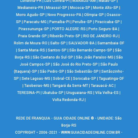
Londrina-PR
|
Luís Correia-PI
|
MANAUS-AM
|
Matão-SP
|
Medianeira-PR
|
Mirassol-SP
|
Mococa-SP
|
Monte Alto-SP
|
Morro Agudo-SP
|
Novo Progresso-PA
|
Olímpia-SP
|
Osasco-
SP
|
Paracatu-MG
|
Parnaíba-PI
|
Peruíbe-SP
|
Piracicaba-SP
|
Pirassununga-SP
|
PORTO ALEGRE-RS
|
Porto Seguro-BA
|
Praia Grande-SP
|
Ribeirão Preto-SP
|
RIO DE JANEIRO-RJ
|
Rolim de Moura-RO
|
Salto-SP
|
SALVADOR-BA
|
Samambaia-DF
|
Santa Maria-RS
|
Santos-SP
|
São Bernardo Campo-SP
|
São
Borja-RS
|
São Caetano do Sul-SP
|
São João Paraíso-MG
|
São
José Campos-SP
|
São José do Rio Preto-SP
|
São Paulo
(Itaquera)-SP
|
São Pedro-SP
|
São Sebastião-SP
|
Sertãozinho-
SP
|
Sete Lagoas-MG
|
Sobral-CE
|
Sorocaba-SP
|
Taguatinga-DF
|
Taiobeiras-MG
|
Tangará da Serra-MT
|
Tarauacá-AC
|
TERESINA-PI
|
Ubatuba-SP
|
Uruguaiana-RS
|
Vila Velha-ES
|
Volta Redonda-RJ
|
REDE DE FRANQUIA - GUIA CIDADE ONLINE ® - UNIDADE: São
Borja-RS
COPYRIGHT • 2006-2021 -
WWW.GUIACIDADEONLINE.COM.BR
-