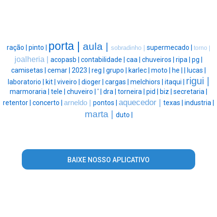
porta |
aula |
ração |
pinto |
supermecado |
sobradinho |
torno |
joalheria |
acopasb |
contabilidade |
caa |
chuveiros |
ripa |
pg |
camisetas |
cemar |
2023 |
reg |
grupo |
karlec |
moto |
he |
|
lucas |
rigui |
laboratorio |
kit |
viveiro |
dioger |
cargas |
melchiors |
itaqui |
marmoraria |
tele |
chuveiro |
' |
dra |
torneira |
pid |
biz |
secretaria |
aquecedor |
retentor |
concerto |
arneldo |
pontos |
texas |
industria |
marta |
duto |
BAIXE NOSSO APLICATIVO