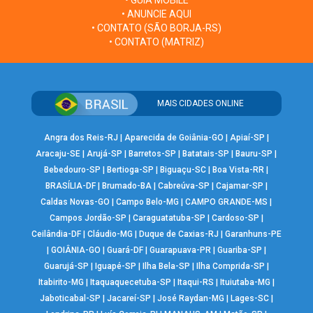
• GUIA MOBILE
• ANUNCIE AQUI
• CONTATO (SÃO BORJA-RS)
• CONTATO (MATRIZ)
MAIS CIDADES ONLINE
Angra dos Reis-RJ
|
Aparecida de Goiânia-GO
|
Apiaí-SP
|
Aracaju-SE
|
Arujá-SP
|
Barretos-SP
|
Batatais-SP
|
Bauru-SP
|
Bebedouro-SP
|
Bertioga-SP
|
Biguaçu-SC
|
Boa Vista-RR
|
BRASÍLIA-DF
|
Brumado-BA
|
Cabreúva-SP
|
Cajamar-SP
|
Caldas Novas-GO
|
Campo Belo-MG
|
CAMPO GRANDE-MS
|
Campos Jordão-SP
|
Caraguatatuba-SP
|
Cardoso-SP
|
Ceilândia-DF
|
Cláudio-MG
|
Duque de Caxias-RJ
|
Garanhuns-PE
|
GOIÂNIA-GO
|
Guará-DF
|
Guarapuava-PR
|
Guariba-SP
|
Guarujá-SP
|
Iguapé-SP
|
Ilha Bela-SP
|
Ilha Comprida-SP
|
Itabirito-MG
|
Itaquaquecetuba-SP
|
Itaqui-RS
|
Ituiutaba-MG
|
Jaboticabal-SP
|
Jacareí-SP
|
José Raydan-MG
|
Lages-SC
|