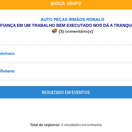
BUSCA: GRUPO
AUTO PEÇAS IRMÃOS ROBALO
NFIANÇA EM UM TRABALHO BEM EXECUTADO NOS DÁ A TRANQUI
(3) comentário(s)
omóveis
 Roberto
RESULTADO EM EVENTOS
ing
: mysql_fetch_array() expects parameter 1 to be resource, array giv
/home/guiasaoborja/www/conteudo_resultado_busca.php
on line
40
Total de registros:
4 resultados encontrados