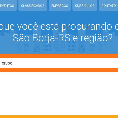
EVENTOS
CLASSIFICADOS
EMPREGOS
CURRÍCULOS
CONTATO
que você está procurando
São Borja-RS e região?