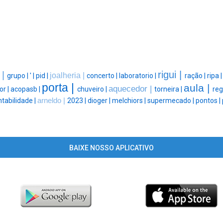
rigui |
 |
joalheria |
grupo |
' |
pid |
concerto |
laboratorio |
ração |
ripa 
porta |
aula |
aquecedor |
or |
acopasb |
chuveiro |
torneira |
reg
tabilidade |
arneldo |
2023 |
dioger |
melchiors |
supermecado |
pontos |
BAIXE NOSSO APLICATIVO