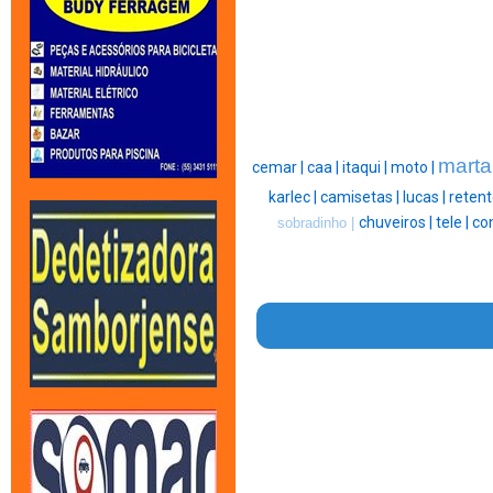
marta
cemar |
caa |
itaqui |
moto |
karlec |
camisetas |
lucas |
retent
chuveiros |
tele |
con
sobradinho |