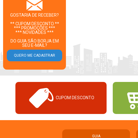
GOSTARIA DE RECEBER?
** CUPOM DESCONTO **
*** PROMOÇÕES ***
*** NOVIDADES ***
DO GUIA SÃO BORJA EM
SEU E-MAIL?
CUPOM DESCONTO
GUIA