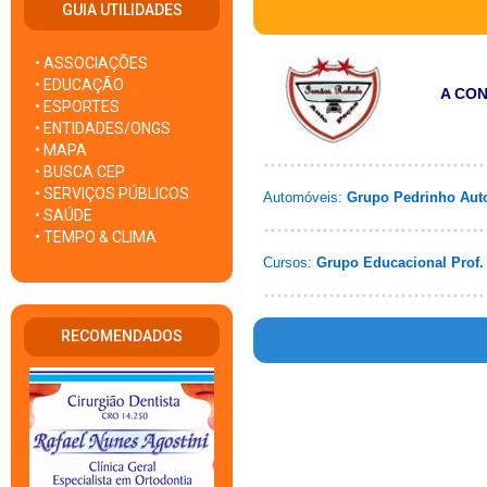
GUIA UTILIDADES
• ASSOCIAÇÕES
• EDUCAÇÃO
A CO
• ESPORTES
• ENTIDADES/ONGS
• MAPA
• BUSCA CEP
• SERVIÇOS PÚBLICOS
Automóveis:
Grupo Pedrinho Aut
• SAÚDE
• TEMPO & CLIMA
Cursos:
Grupo Educacional Prof.
RECOMENDADOS
Warn