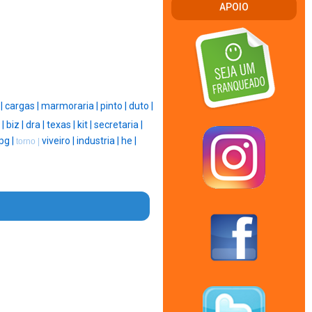
APOIO
|
|
cargas |
marmoraria |
pinto |
duto |
 |
biz |
dra |
texas |
kit |
secretaria |
pg |
viveiro |
industria |
he |
torno |