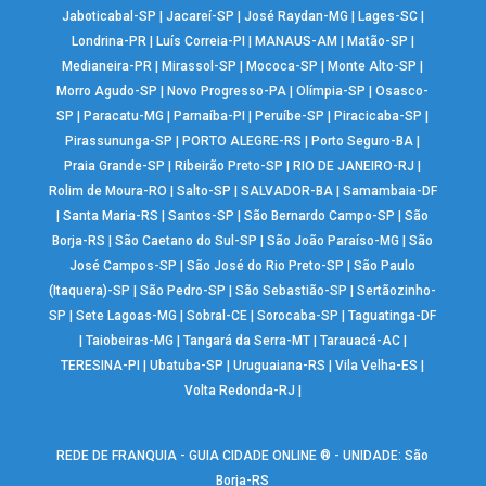
Jaboticabal-SP
|
Jacareí-SP
|
José Raydan-MG
|
Lages-SC
|
Londrina-PR
|
Luís Correia-PI
|
MANAUS-AM
|
Matão-SP
|
Medianeira-PR
|
Mirassol-SP
|
Mococa-SP
|
Monte Alto-SP
|
Morro Agudo-SP
|
Novo Progresso-PA
|
Olímpia-SP
|
Osasco-
SP
|
Paracatu-MG
|
Parnaíba-PI
|
Peruíbe-SP
|
Piracicaba-SP
|
Pirassununga-SP
|
PORTO ALEGRE-RS
|
Porto Seguro-BA
|
Praia Grande-SP
|
Ribeirão Preto-SP
|
RIO DE JANEIRO-RJ
|
Rolim de Moura-RO
|
Salto-SP
|
SALVADOR-BA
|
Samambaia-DF
|
Santa Maria-RS
|
Santos-SP
|
São Bernardo Campo-SP
|
São
Borja-RS
|
São Caetano do Sul-SP
|
São João Paraíso-MG
|
São
José Campos-SP
|
São José do Rio Preto-SP
|
São Paulo
(Itaquera)-SP
|
São Pedro-SP
|
São Sebastião-SP
|
Sertãozinho-
SP
|
Sete Lagoas-MG
|
Sobral-CE
|
Sorocaba-SP
|
Taguatinga-DF
|
Taiobeiras-MG
|
Tangará da Serra-MT
|
Tarauacá-AC
|
TERESINA-PI
|
Ubatuba-SP
|
Uruguaiana-RS
|
Vila Velha-ES
|
Volta Redonda-RJ
|
REDE DE FRANQUIA - GUIA CIDADE ONLINE ® - UNIDADE: São
Borja-RS