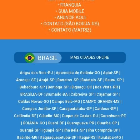
• FRANQUIA
• GUIA MOBILE
• ANUNCIE AQUI
• CONTATO (SÃO BORJA-RS)
• CONTATO (MATRIZ)
MAIS CIDADES ONLINE
Angra dos Reis-RJ
|
Aparecida de Goiânia-GO
|
Apiaí-SP
|
Aracaju-SE
|
Arujá-SP
|
Barretos-SP
|
Batatais-SP
|
Bauru-SP
|
Bebedouro-SP
|
Bertioga-SP
|
Biguaçu-SC
|
Boa Vista-RR
|
BRASÍLIA-DF
|
Brumado-BA
|
Cabreúva-SP
|
Cajamar-SP
|
Caldas Novas-GO
|
Campo Belo-MG
|
CAMPO GRANDE-MS
|
Campos Jordão-SP
|
Caraguatatuba-SP
|
Cardoso-SP
|
Ceilândia-DF
|
Cláudio-MG
|
Duque de Caxias-RJ
|
Garanhuns-PE
|
GOIÂNIA-GO
|
Guará-DF
|
Guarapuava-PR
|
Guariba-SP
|
Guarujá-SP
|
Iguapé-SP
|
Ilha Bela-SP
|
Ilha Comprida-SP
|
Itabirito-MG
|
Itaquaquecetuba-SP
|
Itaqui-RS
|
Ituiutaba-MG
|