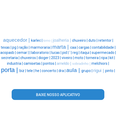
aquecedor |
joalheria |
karlec |
chuveiro |
duto |
retentor |
torno |
marta |
texas |
pg |
ração |
marmoraria |
caa |
cargas |
contabilidade |
acopasb |
cemar |
|
laboratorio |
lucas |
pid |
' |
reg |
itaqui |
supermecado |
secretaria |
chuveiros |
dioger |
2023 |
viveiro |
moto |
torneira |
ripa |
kit |
industria |
camisetas |
pontos |
arneldo |
melchiors |
sobradinho |
porta |
aula |
rigui |
biz |
tele |
he |
concerto |
dra |
grupo |
pinto |
BAIXE NOSSO APLICATIVO