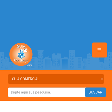
Warning
: Illegal string offset 'DESTAQUE' in
/home/guiasaoborja/www/class-mb/Seguranca.Class.php
on line
37
Warning
: Illegal string offset 'STATUS' in
/home/guiasaoborja/www/class-mb/Seguranca.Class.php
on line
37