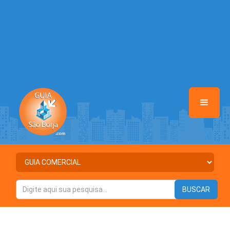
Warning
: Illegal string offset 'DESTAQUE' in
/home/guiasaoborja/www/class-mb/Seguranca.Class.php
on line
37
Warning
: Illegal string offset 'STATUS' in
/home/guiasaoborja/www/class-mb/Seguranca.Class.php
on line
37