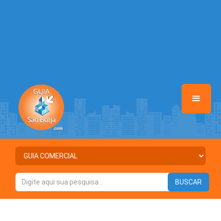
Warning
: Illegal string offset 'DESTAQUE' in
/home/guiasaoborja/www/class-mb/Seguranca.Class.php
on line
37
Warning
: Illegal string offset 'STATUS' in
/home/guiasaoborja/www/class-mb/Seguranca.Class.php
on line
37