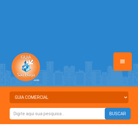
Warning
: Illegal string offset 'DESTAQUE' in
/home/guiasaoborja/www/class-mb/Seguranca.Class.php
on line
37
Warning
: Illegal string offset 'STATUS' in
/home/guiasaoborja/www/class-mb/Seguranca.Class.php
on line
37