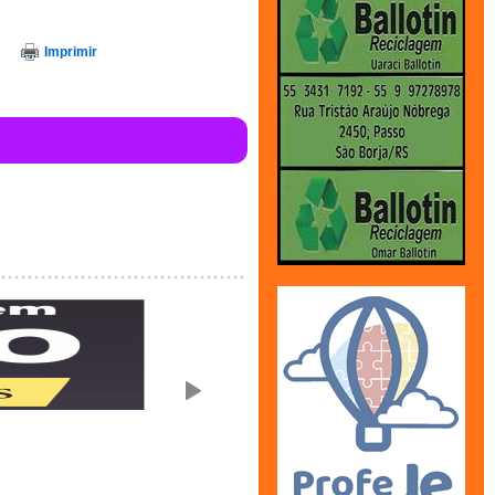
Imprimir