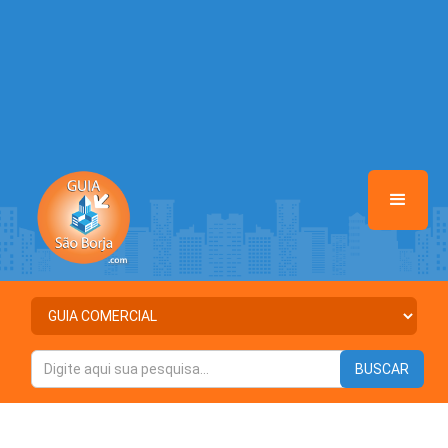
Warning
: Illegal string offset 'DESTAQUE' in
/home/guiasaoborja/www/class-mb/Seguranca.Class.php
on line
37
Warning
: Illegal string offset 'STATUS' in
/home/guiasaoborja/www/class-mb/Seguranca.Class.php
on line
37