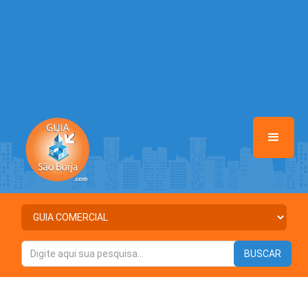
Warning
: Illegal string offset 'DESTAQUE' in
/home/guiasaoborja/www/class-mb/Seguranca.Class.php
on line
37
Warning
: Illegal string offset 'STATUS' in
/home/guiasaoborja/www/class-mb/Seguranca.Class.php
on line
37