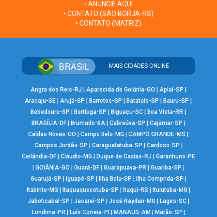
• ANUNCIE AQUI
• CONTATO (SÃO BORJA-RS)
• CONTATO (MATRIZ)
MAIS CIDADES ONLINE
Angra dos Reis-RJ
|
Aparecida de Goiânia-GO
|
Apiaí-SP
|
Aracaju-SE
|
Arujá-SP
|
Barretos-SP
|
Batatais-SP
|
Bauru-SP
|
Bebedouro-SP
|
Bertioga-SP
|
Biguaçu-SC
|
Boa Vista-RR
|
BRASÍLIA-DF
|
Brumado-BA
|
Cabreúva-SP
|
Cajamar-SP
|
Caldas Novas-GO
|
Campo Belo-MG
|
CAMPO GRANDE-MS
|
Campos Jordão-SP
|
Caraguatatuba-SP
|
Cardoso-SP
|
Ceilândia-DF
|
Cláudio-MG
|
Duque de Caxias-RJ
|
Garanhuns-PE
|
GOIÂNIA-GO
|
Guará-DF
|
Guarapuava-PR
|
Guariba-SP
|
Guarujá-SP
|
Iguapé-SP
|
Ilha Bela-SP
|
Ilha Comprida-SP
|
Itabirito-MG
|
Itaquaquecetuba-SP
|
Itaqui-RS
|
Ituiutaba-MG
|
Jaboticabal-SP
|
Jacareí-SP
|
José Raydan-MG
|
Lages-SC
|
Londrina-PR
|
Luís Correia-PI
|
MANAUS-AM
|
Matão-SP
|