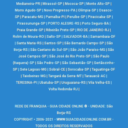
Medianeira-PR
|
Mirassol-SP
|
Mococa-SP
|
Monte Alto-SP
|
Morro Agudo-SP
|
Novo Progresso-PA
|
Olímpia-SP
|
Osasco-
SP
|
Paracatu-MG
|
Parnaíba-PI
|
Peruíbe-SP
|
Piracicaba-SP
|
Pirassununga-SP
|
PORTO ALEGRE-RS
|
Porto Seguro-BA
|
Praia Grande-SP
|
Ribeirão Preto-SP
|
RIO DE JANEIRO-RJ
|
Rolim de Moura-RO
|
Salto-SP
|
SALVADOR-BA
|
Samambaia-DF
|
Santa Maria-RS
|
Santos-SP
|
São Bernardo Campo-SP
|
São
Borja-RS
|
São Caetano do Sul-SP
|
São João Paraíso-MG
|
São
José Campos-SP
|
São José do Rio Preto-SP
|
São Paulo
(Itaquera)-SP
|
São Pedro-SP
|
São Sebastião-SP
|
Sertãozinho-
SP
|
Sete Lagoas-MG
|
Sobral-CE
|
Sorocaba-SP
|
Taguatinga-DF
|
Taiobeiras-MG
|
Tangará da Serra-MT
|
Tarauacá-AC
|
TERESINA-PI
|
Ubatuba-SP
|
Uruguaiana-RS
|
Vila Velha-ES
|
Volta Redonda-RJ
|
REDE DE FRANQUIA - GUIA CIDADE ONLINE ® - UNIDADE: São
Borja-RS
COPYRIGHT • 2006-2021 -
WWW.GUIACIDADEONLINE.COM.BR
-
TODOS OS DIREITOS RESERVADOS