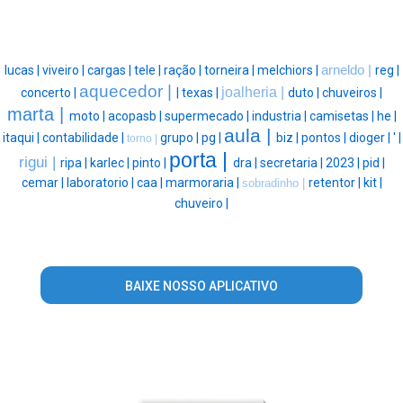
lucas |
viveiro |
cargas |
tele |
ração |
torneira |
melchiors |
arneldo |
reg |
aquecedor |
joalheria |
concerto |
|
texas |
duto |
chuveiros |
marta |
moto |
acopasb |
supermecado |
industria |
camisetas |
he |
aula |
itaqui |
contabilidade |
grupo |
pg |
biz |
pontos |
dioger |
' |
torno |
porta |
rigui |
ripa |
karlec |
pinto |
dra |
secretaria |
2023 |
pid |
cemar |
laboratorio |
caa |
marmoraria |
retentor |
kit |
sobradinho |
chuveiro |
BAIXE NOSSO APLICATIVO