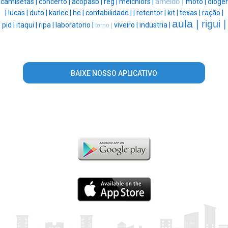
camisetas |
concerto |
acopasb |
reg |
melchiors |
arneldo |
moto |
dioger
|
lucas |
duto |
karlec |
he |
contabilidade |
|
retentor |
kit |
texas |
ração |
aula |
rigui |
pid |
itaqui |
ripa |
laboratorio |
viveiro |
industria |
torno |
BAIXE NOSSO APLICATIVO