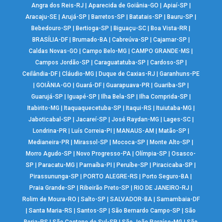
Angra dos Reis-RJ
|
Aparecida de Goiânia-GO
|
Apiaí-SP
|
Aracaju-SE
|
Arujá-SP
|
Barretos-SP
|
Batatais-SP
|
Bauru-SP
|
Bebedouro-SP
|
Bertioga-SP
|
Biguaçu-SC
|
Boa Vista-RR
|
BRASÍLIA-DF
|
Brumado-BA
|
Cabreúva-SP
|
Cajamar-SP
|
Caldas Novas-GO
|
Campo Belo-MG
|
CAMPO GRANDE-MS
|
Campos Jordão-SP
|
Caraguatatuba-SP
|
Cardoso-SP
|
Ceilândia-DF
|
Cláudio-MG
|
Duque de Caxias-RJ
|
Garanhuns-PE
|
GOIÂNIA-GO
|
Guará-DF
|
Guarapuava-PR
|
Guariba-SP
|
Guarujá-SP
|
Iguapé-SP
|
Ilha Bela-SP
|
Ilha Comprida-SP
|
Itabirito-MG
|
Itaquaquecetuba-SP
|
Itaqui-RS
|
Ituiutaba-MG
|
Jaboticabal-SP
|
Jacareí-SP
|
José Raydan-MG
|
Lages-SC
|
Londrina-PR
|
Luís Correia-PI
|
MANAUS-AM
|
Matão-SP
|
Medianeira-PR
|
Mirassol-SP
|
Mococa-SP
|
Monte Alto-SP
|
Morro Agudo-SP
|
Novo Progresso-PA
|
Olímpia-SP
|
Osasco-
SP
|
Paracatu-MG
|
Parnaíba-PI
|
Peruíbe-SP
|
Piracicaba-SP
|
Pirassununga-SP
|
PORTO ALEGRE-RS
|
Porto Seguro-BA
|
Praia Grande-SP
|
Ribeirão Preto-SP
|
RIO DE JANEIRO-RJ
|
Rolim de Moura-RO
|
Salto-SP
|
SALVADOR-BA
|
Samambaia-DF
|
Santa Maria-RS
|
Santos-SP
|
São Bernardo Campo-SP
|
São
Borja-RS
|
São Caetano do Sul-SP
|
São João Paraíso-MG
|
São