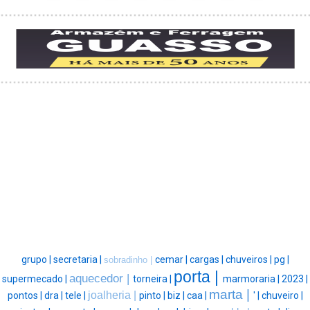
grupo |
secretaria |
cemar |
cargas |
chuveiros |
pg |
sobradinho |
porta |
aquecedor |
supermecado |
torneira |
marmoraria |
2023 |
marta |
joalheria |
pontos |
dra |
tele |
pinto |
biz |
caa |
' |
chuveiro |