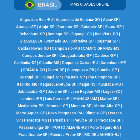
MAIS CIDADES ONLINE
Angra dos Reis-RJ
|
Aparecida de Goiânia-GO
|
Apiaí-SP
|
Aracaju-SE
|
Arujá-SP
|
Barretos-SP
|
Batatais-SP
|
Bauru-SP
|
Bebedouro-SP
|
Bertioga-SP
|
Biguaçu-SC
|
Boa Vista-RR
|
BRASÍLIA-DF
|
Brumado-BA
|
Cabreúva-SP
|
Cajamar-SP
|
Caldas Novas-GO
|
Campo Belo-MG
|
CAMPO GRANDE-MS
|
Campos Jordão-SP
|
Caraguatatuba-SP
|
Cardoso-SP
|
Ceilândia-DF
|
Cláudio-MG
|
Duque de Caxias-RJ
|
Garanhuns-PE
|
GOIÂNIA-GO
|
Guará-DF
|
Guarapuava-PR
|
Guariba-SP
|
Guarujá-SP
|
Iguapé-SP
|
Ilha Bela-SP
|
Ilha Comprida-SP
|
Itabirito-MG
|
Itaquaquecetuba-SP
|
Itaqui-RS
|
Ituiutaba-MG
|
Jaboticabal-SP
|
Jacareí-SP
|
José Raydan-MG
|
Lages-SC
|
Londrina-PR
|
Luís Correia-PI
|
MANAUS-AM
|
Matão-SP
|
Medianeira-PR
|
Mirassol-SP
|
Mococa-SP
|
Monte Alto-SP
|
Morro Agudo-SP
|
Novo Progresso-PA
|
Olímpia-SP
|
Osasco-
SP
|
Paracatu-MG
|
Parnaíba-PI
|
Peruíbe-SP
|
Piracicaba-SP
|
Pirassununga-SP
|
PORTO ALEGRE-RS
|
Porto Seguro-BA
|
Praia Grande-SP
|
Ribeirão Preto-SP
|
RIO DE JANEIRO-RJ
|