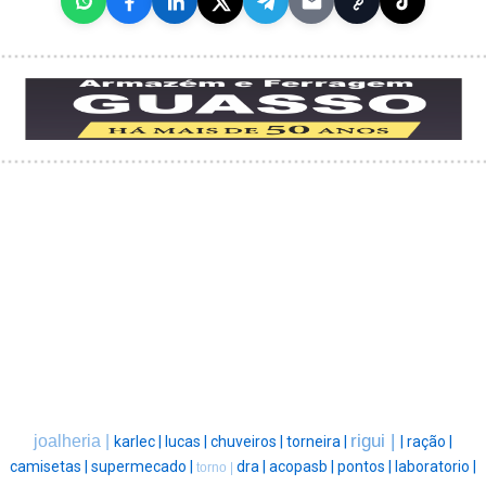
rigui |
joalheria |
karlec |
lucas |
chuveiros |
torneira |
|
ração |
camisetas |
supermecado |
dra |
acopasb |
pontos |
laboratorio |
torno |