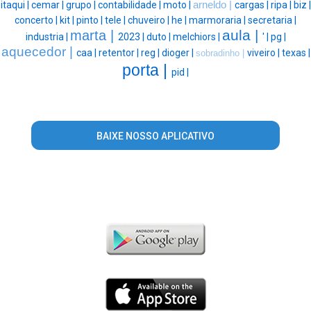
itaqui |
cemar |
grupo |
contabilidade |
moto |
arneldo |
cargas |
ripa |
biz |
concerto |
kit |
pinto |
tele |
chuveiro |
he |
marmoraria |
secretaria |
aula |
marta |
industria |
2023 |
duto |
melchiors |
' |
pg |
aquecedor |
caa |
retentor |
reg |
dioger |
viveiro |
texas |
sobradinho |
porta |
pid |
BAIXE NOSSO APLICATIVO