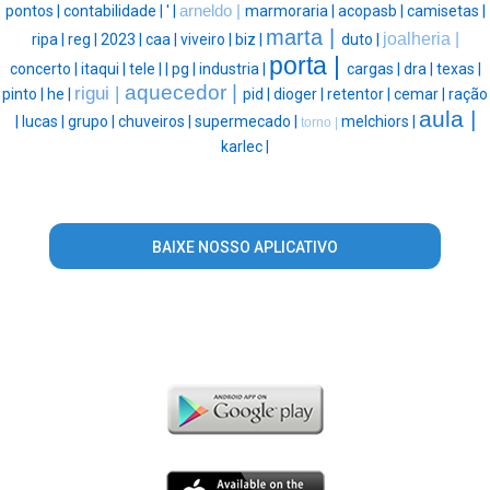
pontos |
contabilidade |
' |
arneldo |
marmoraria |
acopasb |
camisetas |
marta |
joalheria |
ripa |
reg |
2023 |
caa |
viveiro |
biz |
duto |
porta |
concerto |
itaqui |
tele |
|
pg |
industria |
cargas |
dra |
texas |
aquecedor |
rigui |
pinto |
he |
pid |
dioger |
retentor |
cemar |
ração
aula |
|
lucas |
grupo |
chuveiros |
supermecado |
melchiors |
torno |
karlec |
BAIXE NOSSO APLICATIVO