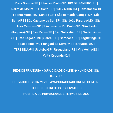
Praia Grande-SP
|
Ribeirão Preto-SP
|
RIO DE JANEIRO-RJ
|
Rolim de Moura-RO
|
Salto-SP
|
SALVADOR-BA
|
Samambaia-DF
|
Santa Maria-RS
|
Santos-SP
|
São Bernardo Campo-SP
|
São
Borja-RS
|
São Caetano do Sul-SP
|
São João Paraíso-MG
|
São
José Campos-SP
|
São José do Rio Preto-SP
|
São Paulo
(Itaquera)-SP
|
São Pedro-SP
|
São Sebastião-SP
|
Sertãozinho-
SP
|
Sete Lagoas-MG
|
Sobral-CE
|
Sorocaba-SP
|
Taguatinga-DF
|
Taiobeiras-MG
|
Tangará da Serra-MT
|
Tarauacá-AC
|
TERESINA-PI
|
Ubatuba-SP
|
Uruguaiana-RS
|
Vila Velha-ES
|
Volta Redonda-RJ
|
REDE DE FRANQUIA - GUIA CIDADE ONLINE ® - UNIDADE: São
Borja-RS
COPYRIGHT • 2006-2021 -
WWW.GUIACIDADEONLINE.COM.BR
-
TODOS OS DIREITOS RESERVADOS
POLÍTICA DE PRIVACIDADE E TERMOS DE USO