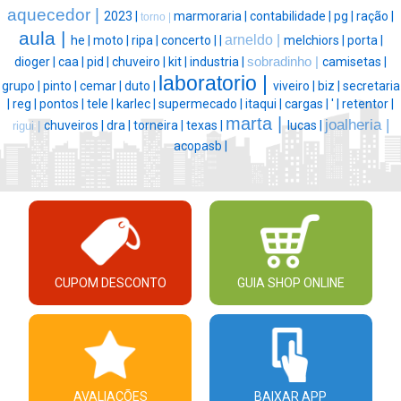
aquecedor |
2023 |
marmoraria |
contabilidade |
pg |
ração |
torno |
aula |
arneldo |
he |
moto |
ripa |
concerto |
|
melchiors |
porta |
dioger |
caa |
pid |
chuveiro |
kit |
industria |
sobradinho |
camisetas |
laboratorio |
grupo |
pinto |
cemar |
duto |
viveiro |
biz |
secretaria
|
reg |
pontos |
tele |
karlec |
supermecado |
itaqui |
cargas |
' |
retentor |
marta |
joalheria |
chuveiros |
dra |
torneira |
texas |
lucas |
rigui |
acopasb |
CUPOM DESCONTO
GUIA SHOP ONLINE
AVALIAÇÕES
BAIXAR APP