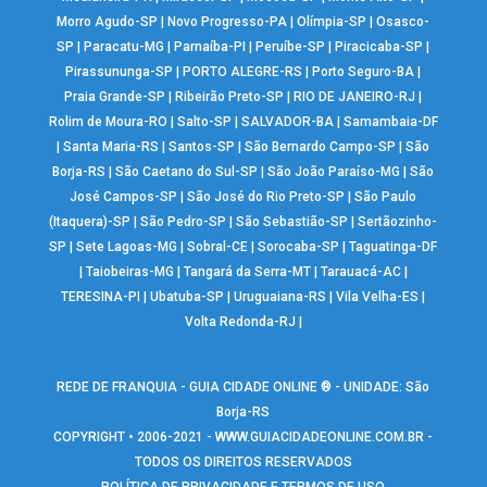
Morro Agudo-SP
|
Novo Progresso-PA
|
Olímpia-SP
|
Osasco-
SP
|
Paracatu-MG
|
Parnaíba-PI
|
Peruíbe-SP
|
Piracicaba-SP
|
Pirassununga-SP
|
PORTO ALEGRE-RS
|
Porto Seguro-BA
|
Praia Grande-SP
|
Ribeirão Preto-SP
|
RIO DE JANEIRO-RJ
|
Rolim de Moura-RO
|
Salto-SP
|
SALVADOR-BA
|
Samambaia-DF
|
Santa Maria-RS
|
Santos-SP
|
São Bernardo Campo-SP
|
São
Borja-RS
|
São Caetano do Sul-SP
|
São João Paraíso-MG
|
São
José Campos-SP
|
São José do Rio Preto-SP
|
São Paulo
(Itaquera)-SP
|
São Pedro-SP
|
São Sebastião-SP
|
Sertãozinho-
SP
|
Sete Lagoas-MG
|
Sobral-CE
|
Sorocaba-SP
|
Taguatinga-DF
|
Taiobeiras-MG
|
Tangará da Serra-MT
|
Tarauacá-AC
|
TERESINA-PI
|
Ubatuba-SP
|
Uruguaiana-RS
|
Vila Velha-ES
|
Volta Redonda-RJ
|
REDE DE FRANQUIA - GUIA CIDADE ONLINE ® - UNIDADE: São
Borja-RS
COPYRIGHT • 2006-2021 -
WWW.GUIACIDADEONLINE.COM.BR
-
TODOS OS DIREITOS RESERVADOS
POLÍTICA DE PRIVACIDADE E TERMOS DE USO