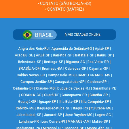
• CONTATO (SÃO BORJA-RS)
• CONTATO (MATRIZ)
MAIS CIDADES ONLINE
Angra dos Reis-RJ
|
Aparecida de Goiânia-GO
|
Apiaí-SP
|
Aracaju-SE
|
Arujá-SP
|
Barretos-SP
|
Batatais-SP
|
Bauru-SP
|
Bebedouro-SP
|
Bertioga-SP
|
Biguaçu-SC
|
Boa Vista-RR
|
BRASÍLIA-DF
|
Brumado-BA
|
Cabreúva-SP
|
Cajamar-SP
|
Caldas Novas-GO
|
Campo Belo-MG
|
CAMPO GRANDE-MS
|
Campos Jordão-SP
|
Caraguatatuba-SP
|
Cardoso-SP
|
Ceilândia-DF
|
Cláudio-MG
|
Duque de Caxias-RJ
|
Garanhuns-PE
|
GOIÂNIA-GO
|
Guará-DF
|
Guarapuava-PR
|
Guariba-SP
|
Guarujá-SP
|
Iguapé-SP
|
Ilha Bela-SP
|
Ilha Comprida-SP
|
Itabirito-MG
|
Itaquaquecetuba-SP
|
Itaqui-RS
|
Ituiutaba-MG
|
Jaboticabal-SP
|
Jacareí-SP
|
José Raydan-MG
|
Lages-SC
|
Londrina-PR
|
Luís Correia-PI
|
MANAUS-AM
|
Matão-SP
|
Medianeira-PR
|
Mirassol-SP
|
Mococa-SP
|
Monte Alto-SP
|