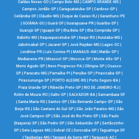
Caldas Novas-GO
|
Campo Belo-MG
|
CAMPO GRANDE-MS
|
Campos Jordão-SP
|
Caraguatatuba-SP
|
Cardoso-SP
|
Ceilândia-DF
|
Cláudio-MG
|
Duque de Caxias-RJ
|
Garanhuns-PE
|
GOIÂNIA-GO
|
Guará-DF
|
Guarapuava-PR
|
Guariba-SP
|
Guarujá-SP
|
Iguapé-SP
|
Ilha Bela-SP
|
Ilha Comprida-SP
|
Itabirito-MG
|
Itaquaquecetuba-SP
|
Itaqui-RS
|
Ituiutaba-MG
|
Jaboticabal-SP
|
Jacareí-SP
|
José Raydan-MG
|
Lages-SC
|
Londrina-PR
|
Luís Correia-PI
|
MANAUS-AM
|
Matão-SP
|
Medianeira-PR
|
Mirassol-SP
|
Mococa-SP
|
Monte Alto-SP
|
Morro Agudo-SP
|
Novo Progresso-PA
|
Olímpia-SP
|
Osasco-
SP
|
Paracatu-MG
|
Parnaíba-PI
|
Peruíbe-SP
|
Piracicaba-SP
|
Pirassununga-SP
|
PORTO ALEGRE-RS
|
Porto Seguro-BA
|
Praia Grande-SP
|
Ribeirão Preto-SP
|
RIO DE JANEIRO-RJ
|
Rolim de Moura-RO
|
Salto-SP
|
SALVADOR-BA
|
Samambaia-DF
|
Santa Maria-RS
|
Santos-SP
|
São Bernardo Campo-SP
|
São
Borja-RS
|
São Caetano do Sul-SP
|
São João Paraíso-MG
|
São
José Campos-SP
|
São José do Rio Preto-SP
|
São Paulo
(Itaquera)-SP
|
São Pedro-SP
|
São Sebastião-SP
|
Sertãozinho-
SP
|
Sete Lagoas-MG
|
Sobral-CE
|
Sorocaba-SP
|
Taguatinga-DF
|
Taiobeiras-MG
|
Tangará da Serra-MT
|
Tarauacá-AC
|