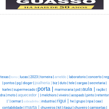
texas |
lucas |
2023 |
torneira |
arneldo |
laboratorio |
concerto |
reg
torno |
joalheria |
|
pontos |
pg |
dioger |
biz |
duto |
tele |
cargas |
secretaria |
porta |
aula |
karlec |
supermecado |
marmoraria |
pid |
ração |
aquecedor |
dra |
moto |
|
melchiors |
viveiro |
acopasb |
pinto |
retentor
rigui |
|
' |
cemar |
industria |
he |
grupo |
ripa |
caa |
sobradinho |
marta |
contabilidade |
chuveiros |
kit |
itaqui |
chuveiro |
camisetas |