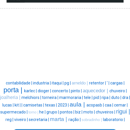
contabilidade |
industria |
itaqui |
pg |
arneldo |
retentor |
' |
cargas |
porta |
aquecedor |
karlec |
dioger |
concerto |
pinto |
chuveiro |
joalheria |
melchiors |
torneira |
marmoraria |
tele |
pid |
ripa |
duto |
dra |
aula |
lucas |
kit |
|
camisetas |
texas |
2023 |
acopasb |
caa |
cemar |
rigui |
supermecado |
he |
grupo |
pontos |
biz |
moto |
chuveiros |
torno |
marta |
reg |
viveiro |
secretaria |
ração |
laboratorio |
sobradinho |