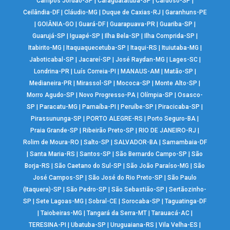
Campos Jordão-SP
|
Caraguatatuba-SP
|
Cardoso-SP
|
Ceilândia-DF
|
Cláudio-MG
|
Duque de Caxias-RJ
|
Garanhuns-PE
|
GOIÂNIA-GO
|
Guará-DF
|
Guarapuava-PR
|
Guariba-SP
|
Guarujá-SP
|
Iguapé-SP
|
Ilha Bela-SP
|
Ilha Comprida-SP
|
Itabirito-MG
|
Itaquaquecetuba-SP
|
Itaqui-RS
|
Ituiutaba-MG
|
Jaboticabal-SP
|
Jacareí-SP
|
José Raydan-MG
|
Lages-SC
|
Londrina-PR
|
Luís Correia-PI
|
MANAUS-AM
|
Matão-SP
|
Medianeira-PR
|
Mirassol-SP
|
Mococa-SP
|
Monte Alto-SP
|
Morro Agudo-SP
|
Novo Progresso-PA
|
Olímpia-SP
|
Osasco-
SP
|
Paracatu-MG
|
Parnaíba-PI
|
Peruíbe-SP
|
Piracicaba-SP
|
Pirassununga-SP
|
PORTO ALEGRE-RS
|
Porto Seguro-BA
|
Praia Grande-SP
|
Ribeirão Preto-SP
|
RIO DE JANEIRO-RJ
|
Rolim de Moura-RO
|
Salto-SP
|
SALVADOR-BA
|
Samambaia-DF
|
Santa Maria-RS
|
Santos-SP
|
São Bernardo Campo-SP
|
São
Borja-RS
|
São Caetano do Sul-SP
|
São João Paraíso-MG
|
São
José Campos-SP
|
São José do Rio Preto-SP
|
São Paulo
(Itaquera)-SP
|
São Pedro-SP
|
São Sebastião-SP
|
Sertãozinho-
SP
|
Sete Lagoas-MG
|
Sobral-CE
|
Sorocaba-SP
|
Taguatinga-DF
|
Taiobeiras-MG
|
Tangará da Serra-MT
|
Tarauacá-AC
|
TERESINA-PI
|
Ubatuba-SP
|
Uruguaiana-RS
|
Vila Velha-ES
|