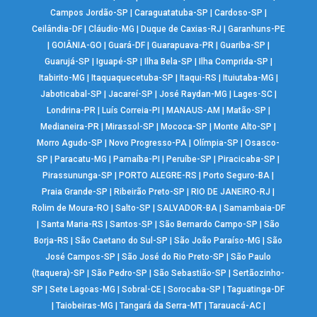
Campos Jordão-SP
|
Caraguatatuba-SP
|
Cardoso-SP
|
Ceilândia-DF
|
Cláudio-MG
|
Duque de Caxias-RJ
|
Garanhuns-PE
|
GOIÂNIA-GO
|
Guará-DF
|
Guarapuava-PR
|
Guariba-SP
|
Guarujá-SP
|
Iguapé-SP
|
Ilha Bela-SP
|
Ilha Comprida-SP
|
Itabirito-MG
|
Itaquaquecetuba-SP
|
Itaqui-RS
|
Ituiutaba-MG
|
Jaboticabal-SP
|
Jacareí-SP
|
José Raydan-MG
|
Lages-SC
|
Londrina-PR
|
Luís Correia-PI
|
MANAUS-AM
|
Matão-SP
|
Medianeira-PR
|
Mirassol-SP
|
Mococa-SP
|
Monte Alto-SP
|
Morro Agudo-SP
|
Novo Progresso-PA
|
Olímpia-SP
|
Osasco-
SP
|
Paracatu-MG
|
Parnaíba-PI
|
Peruíbe-SP
|
Piracicaba-SP
|
Pirassununga-SP
|
PORTO ALEGRE-RS
|
Porto Seguro-BA
|
Praia Grande-SP
|
Ribeirão Preto-SP
|
RIO DE JANEIRO-RJ
|
Rolim de Moura-RO
|
Salto-SP
|
SALVADOR-BA
|
Samambaia-DF
|
Santa Maria-RS
|
Santos-SP
|
São Bernardo Campo-SP
|
São
Borja-RS
|
São Caetano do Sul-SP
|
São João Paraíso-MG
|
São
José Campos-SP
|
São José do Rio Preto-SP
|
São Paulo
(Itaquera)-SP
|
São Pedro-SP
|
São Sebastião-SP
|
Sertãozinho-
SP
|
Sete Lagoas-MG
|
Sobral-CE
|
Sorocaba-SP
|
Taguatinga-DF
|
Taiobeiras-MG
|
Tangará da Serra-MT
|
Tarauacá-AC
|