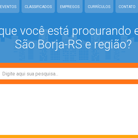
EVENTOS
CLASSIFICADOS
EMPREGOS
CURRÍCULOS
CONTATO
que você está procurando
São Borja-RS e região?