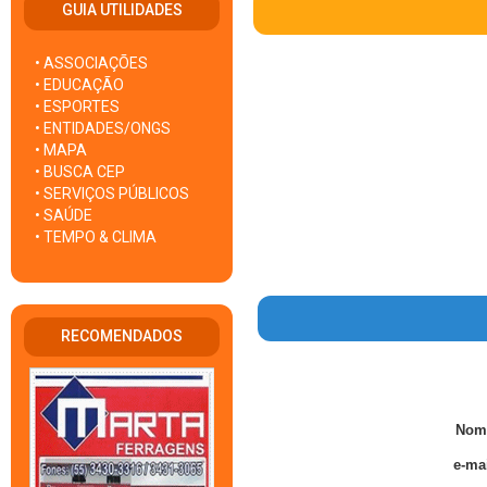
GUIA UTILIDADES
• ASSOCIAÇÕES
• EDUCAÇÃO
• ESPORTES
• ENTIDADES/ONGS
• MAPA
• BUSCA CEP
• SERVIÇOS PÚBLICOS
• SAÚDE
• TEMPO & CLIMA
RECOMENDADOS
Nom
e-mai