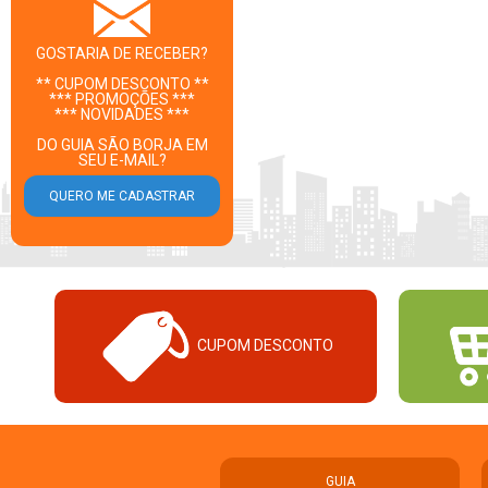
GOSTARIA DE RECEBER?
** CUPOM DESCONTO **
*** PROMOÇÕES ***
*** NOVIDADES ***
DO GUIA SÃO BORJA EM
SEU E-MAIL?
CUPOM DESCONTO
GUIA