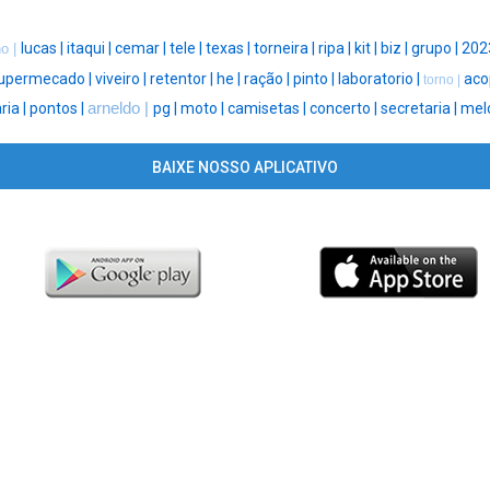
lucas |
itaqui |
cemar |
tele |
texas |
torneira |
ripa |
kit |
biz |
grupo |
202
ho |
upermecado |
viveiro |
retentor |
he |
ração |
pinto |
laboratorio |
aco
torno |
ia |
pontos |
arneldo |
pg |
moto |
camisetas |
concerto |
secretaria |
melc
BAIXE NOSSO APLICATIVO