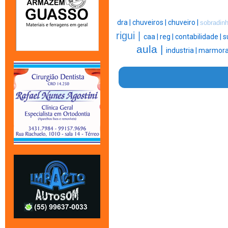
dra |
chuveiros |
chuveiro |
sobradin
rigui |
caa |
reg |
contabilidade |
s
aula |
industria |
marmorar