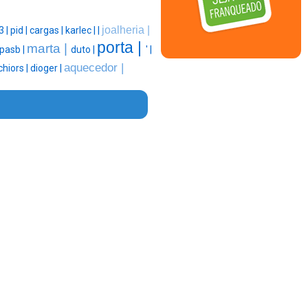
joalheria |
3 |
pid |
cargas |
karlec |
|
porta |
marta |
pasb |
duto |
' |
aquecedor |
hiors |
dioger |