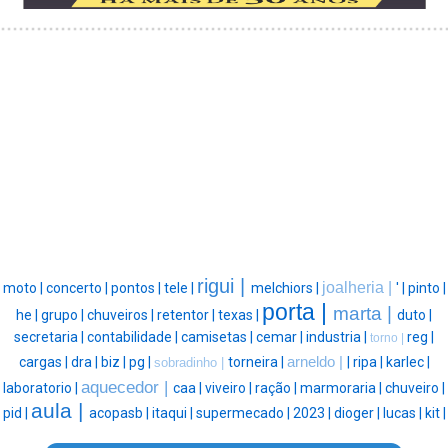
rigui |
joalheria |
moto |
concerto |
pontos |
tele |
melchiors |
' |
pinto |
porta |
marta |
he |
grupo |
chuveiros |
retentor |
texas |
duto |
secretaria |
contabilidade |
camisetas |
cemar |
industria |
reg |
torno |
cargas |
dra |
biz |
pg |
torneira |
arneldo |
|
ripa |
karlec |
sobradinho |
aquecedor |
laboratorio |
caa |
viveiro |
ração |
marmoraria |
chuveiro |
aula |
pid |
acopasb |
itaqui |
supermecado |
2023 |
dioger |
lucas |
kit |