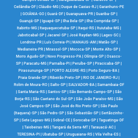
Ceilândia-DF
|
Cláudio-MG
|
Duque de Caxias-RJ
|
Garanhuns-PE
|
GOIÂNIA-GO
|
Guará-DF
|
Guarapuava-PR
|
Guariba-SP
|
Guarujá-SP
|
Iguapé-SP
|
Ilha Bela-SP
|
Ilha Comprida-SP
|
Itabirito-MG
|
Itaquaquecetuba-SP
|
Itaqui-RS
|
Ituiutaba-MG
|
Jaboticabal-SP
|
Jacareí-SP
|
José Raydan-MG
|
Lages-SC
|
Londrina-PR
|
Luís Correia-PI
|
MANAUS-AM
|
Matão-SP
|
Medianeira-PR
|
Mirassol-SP
|
Mococa-SP
|
Monte Alto-SP
|
Morro Agudo-SP
|
Novo Progresso-PA
|
Olímpia-SP
|
Osasco-
SP
|
Paracatu-MG
|
Parnaíba-PI
|
Peruíbe-SP
|
Piracicaba-SP
|
Pirassununga-SP
|
PORTO ALEGRE-RS
|
Porto Seguro-BA
|
Praia Grande-SP
|
Ribeirão Preto-SP
|
RIO DE JANEIRO-RJ
|
Rolim de Moura-RO
|
Salto-SP
|
SALVADOR-BA
|
Samambaia-DF
|
Santa Maria-RS
|
Santos-SP
|
São Bernardo Campo-SP
|
São
Borja-RS
|
São Caetano do Sul-SP
|
São João Paraíso-MG
|
São
José Campos-SP
|
São José do Rio Preto-SP
|
São Paulo
(Itaquera)-SP
|
São Pedro-SP
|
São Sebastião-SP
|
Sertãozinho-
SP
|
Sete Lagoas-MG
|
Sobral-CE
|
Sorocaba-SP
|
Taguatinga-DF
|
Taiobeiras-MG
|
Tangará da Serra-MT
|
Tarauacá-AC
|
TERESINA-PI
|
Ubatuba-SP
|
Uruguaiana-RS
|
Vila Velha-ES
|