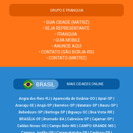
GRUPO E FRANQUIA
• GUIA CIDADE (MATRIZ)
• SEJA REPRESENTANTE
• FRANQUIA
• GUIA MOBILE
• ANUNCIE AQUI
• CONTATO (SÃO BORJA-RS)
• CONTATO (MATRIZ)
MAIS CIDADES ONLINE
Angra dos Reis-RJ
|
Aparecida de Goiânia-GO
|
Apiaí-SP
|
Aracaju-SE
|
Arujá-SP
|
Barretos-SP
|
Batatais-SP
|
Bauru-SP
|
Bebedouro-SP
|
Bertioga-SP
|
Biguaçu-SC
|
Boa Vista-RR
|
BRASÍLIA-DF
|
Brumado-BA
|
Cabreúva-SP
|
Cajamar-SP
|
Caldas Novas-GO
|
Campo Belo-MG
|
CAMPO GRANDE-MS
|
Campos Jordão-SP
|
Caraguatatuba-SP
|
Cardoso-SP
|