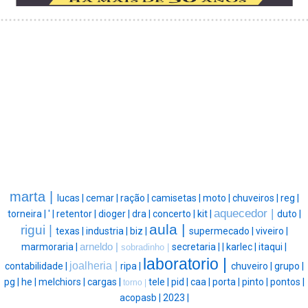
marta |
lucas |
cemar |
ração |
camisetas |
moto |
chuveiros |
reg |
aquecedor |
torneira |
' |
retentor |
dioger |
dra |
concerto |
kit |
duto |
aula |
rigui |
texas |
industria |
biz |
supermecado |
viveiro |
marmoraria |
arneldo |
secretaria |
|
karlec |
itaqui |
sobradinho |
laboratorio |
joalheria |
contabilidade |
ripa |
chuveiro |
grupo |
pg |
he |
melchiors |
cargas |
tele |
pid |
caa |
porta |
pinto |
pontos |
torno |
acopasb |
2023 |