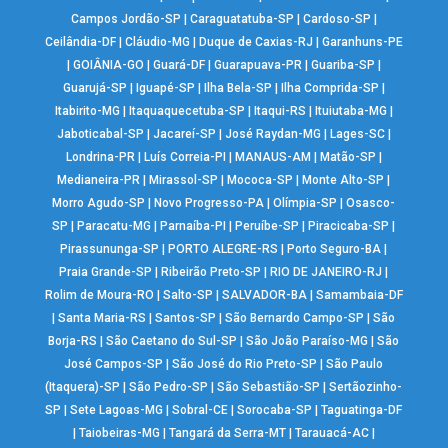
Campos Jordão-SP
|
Caraguatatuba-SP
|
Cardoso-SP
|
Ceilândia-DF
|
Cláudio-MG
|
Duque de Caxias-RJ
|
Garanhuns-PE
|
GOIÂNIA-GO
|
Guará-DF
|
Guarapuava-PR
|
Guariba-SP
|
Guarujá-SP
|
Iguapé-SP
|
Ilha Bela-SP
|
Ilha Comprida-SP
|
Itabirito-MG
|
Itaquaquecetuba-SP
|
Itaqui-RS
|
Ituiutaba-MG
|
Jaboticabal-SP
|
Jacareí-SP
|
José Raydan-MG
|
Lages-SC
|
Londrina-PR
|
Luís Correia-PI
|
MANAUS-AM
|
Matão-SP
|
Medianeira-PR
|
Mirassol-SP
|
Mococa-SP
|
Monte Alto-SP
|
Morro Agudo-SP
|
Novo Progresso-PA
|
Olímpia-SP
|
Osasco-
SP
|
Paracatu-MG
|
Parnaíba-PI
|
Peruíbe-SP
|
Piracicaba-SP
|
Pirassununga-SP
|
PORTO ALEGRE-RS
|
Porto Seguro-BA
|
Praia Grande-SP
|
Ribeirão Preto-SP
|
RIO DE JANEIRO-RJ
|
Rolim de Moura-RO
|
Salto-SP
|
SALVADOR-BA
|
Samambaia-DF
|
Santa Maria-RS
|
Santos-SP
|
São Bernardo Campo-SP
|
São
Borja-RS
|
São Caetano do Sul-SP
|
São João Paraíso-MG
|
São
José Campos-SP
|
São José do Rio Preto-SP
|
São Paulo
(Itaquera)-SP
|
São Pedro-SP
|
São Sebastião-SP
|
Sertãozinho-
SP
|
Sete Lagoas-MG
|
Sobral-CE
|
Sorocaba-SP
|
Taguatinga-DF
|
Taiobeiras-MG
|
Tangará da Serra-MT
|
Tarauacá-AC
|