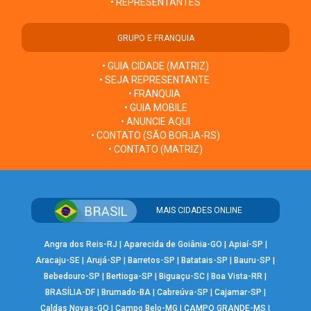
• REPRESENTANTES
GRUPO E FRANQUIA
• GUIA CIDADE (MATRIZ)
• SEJA REPRESENTANTE
• FRANQUIA
• GUIA MOBILE
• ANUNCIE AQUI
• CONTATO (SÃO BORJA-RS)
• CONTATO (MATRIZ)
MAIS CIDADES ONLINE
Angra dos Reis-RJ
|
Aparecida de Goiânia-GO
|
Apiaí-SP
|
Aracaju-SE
|
Arujá-SP
|
Barretos-SP
|
Batatais-SP
|
Bauru-SP
|
Bebedouro-SP
|
Bertioga-SP
|
Biguaçu-SC
|
Boa Vista-RR
|
BRASÍLIA-DF
|
Brumado-BA
|
Cabreúva-SP
|
Cajamar-SP
|
Caldas Novas-GO
|
Campo Belo-MG
|
CAMPO GRANDE-MS
|