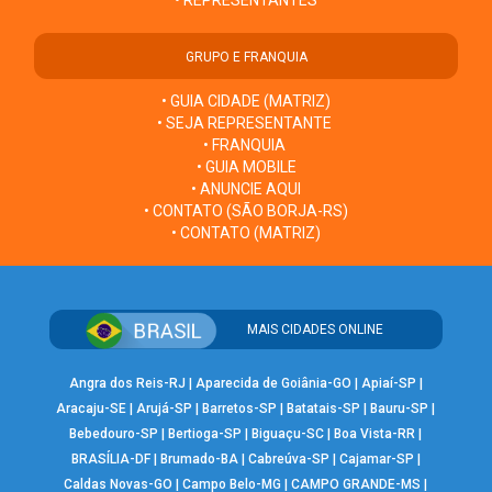
• REPRESENTANTES
GRUPO E FRANQUIA
• GUIA CIDADE (MATRIZ)
• SEJA REPRESENTANTE
• FRANQUIA
• GUIA MOBILE
• ANUNCIE AQUI
• CONTATO (SÃO BORJA-RS)
• CONTATO (MATRIZ)
MAIS CIDADES ONLINE
Angra dos Reis-RJ
|
Aparecida de Goiânia-GO
|
Apiaí-SP
|
Aracaju-SE
|
Arujá-SP
|
Barretos-SP
|
Batatais-SP
|
Bauru-SP
|
Bebedouro-SP
|
Bertioga-SP
|
Biguaçu-SC
|
Boa Vista-RR
|
BRASÍLIA-DF
|
Brumado-BA
|
Cabreúva-SP
|
Cajamar-SP
|
Caldas Novas-GO
|
Campo Belo-MG
|
CAMPO GRANDE-MS
|