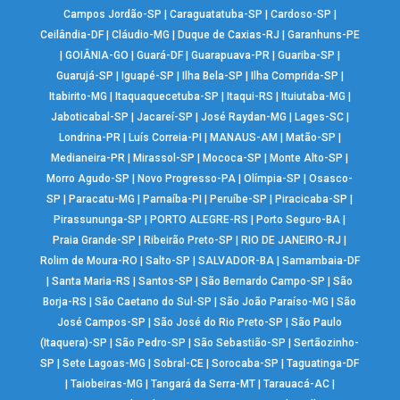
Campos Jordão-SP
|
Caraguatatuba-SP
|
Cardoso-SP
|
Ceilândia-DF
|
Cláudio-MG
|
Duque de Caxias-RJ
|
Garanhuns-PE
|
GOIÂNIA-GO
|
Guará-DF
|
Guarapuava-PR
|
Guariba-SP
|
Guarujá-SP
|
Iguapé-SP
|
Ilha Bela-SP
|
Ilha Comprida-SP
|
Itabirito-MG
|
Itaquaquecetuba-SP
|
Itaqui-RS
|
Ituiutaba-MG
|
Jaboticabal-SP
|
Jacareí-SP
|
José Raydan-MG
|
Lages-SC
|
Londrina-PR
|
Luís Correia-PI
|
MANAUS-AM
|
Matão-SP
|
Medianeira-PR
|
Mirassol-SP
|
Mococa-SP
|
Monte Alto-SP
|
Morro Agudo-SP
|
Novo Progresso-PA
|
Olímpia-SP
|
Osasco-
SP
|
Paracatu-MG
|
Parnaíba-PI
|
Peruíbe-SP
|
Piracicaba-SP
|
Pirassununga-SP
|
PORTO ALEGRE-RS
|
Porto Seguro-BA
|
Praia Grande-SP
|
Ribeirão Preto-SP
|
RIO DE JANEIRO-RJ
|
Rolim de Moura-RO
|
Salto-SP
|
SALVADOR-BA
|
Samambaia-DF
|
Santa Maria-RS
|
Santos-SP
|
São Bernardo Campo-SP
|
São
Borja-RS
|
São Caetano do Sul-SP
|
São João Paraíso-MG
|
São
José Campos-SP
|
São José do Rio Preto-SP
|
São Paulo
(Itaquera)-SP
|
São Pedro-SP
|
São Sebastião-SP
|
Sertãozinho-
SP
|
Sete Lagoas-MG
|
Sobral-CE
|
Sorocaba-SP
|
Taguatinga-DF
|
Taiobeiras-MG
|
Tangará da Serra-MT
|
Tarauacá-AC
|