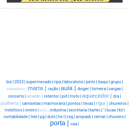
biz |
2023 |
supermecado |
ripa |
laboratorio |
pinto |
itaqui |
grupo |
aula |
marta |
ração |
dioger |
torneira |
cargas |
sobradinho |
aquecedor |
concerto |
arneldo |
retentor |
pid |
moto |
dra |
rigui |
joalheria |
camisetas |
marmoraria |
pontos |
texas |
chuveiros |
melchiors |
viveiro |
industria |
secretaria |
karlec |
' |
lucas |
kit |
torno |
contabilidade |
tele |
pg |
duto |
he |
|
reg |
acopasb |
cemar |
chuveiro |
porta |
caa |