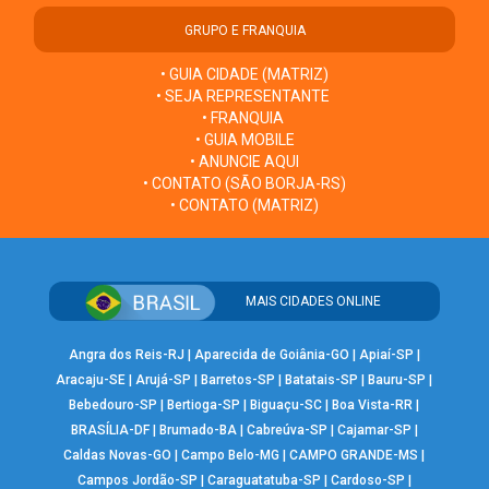
GRUPO E FRANQUIA
• GUIA CIDADE (MATRIZ)
• SEJA REPRESENTANTE
• FRANQUIA
• GUIA MOBILE
• ANUNCIE AQUI
• CONTATO (SÃO BORJA-RS)
• CONTATO (MATRIZ)
MAIS CIDADES ONLINE
Angra dos Reis-RJ
|
Aparecida de Goiânia-GO
|
Apiaí-SP
|
Aracaju-SE
|
Arujá-SP
|
Barretos-SP
|
Batatais-SP
|
Bauru-SP
|
Bebedouro-SP
|
Bertioga-SP
|
Biguaçu-SC
|
Boa Vista-RR
|
BRASÍLIA-DF
|
Brumado-BA
|
Cabreúva-SP
|
Cajamar-SP
|
Caldas Novas-GO
|
Campo Belo-MG
|
CAMPO GRANDE-MS
|
Campos Jordão-SP
|
Caraguatatuba-SP
|
Cardoso-SP
|