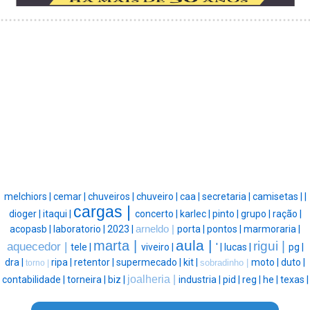
melchiors |
cemar |
chuveiros |
chuveiro |
caa |
secretaria |
camisetas |
|
cargas |
dioger |
itaqui |
concerto |
karlec |
pinto |
grupo |
ração |
acopasb |
laboratorio |
2023 |
arneldo |
porta |
pontos |
marmoraria |
aula |
marta |
rigui |
aquecedor |
tele |
viveiro |
' |
lucas |
pg |
dra |
ripa |
retentor |
supermecado |
kit |
moto |
duto |
sobradinho |
torno |
joalheria |
contabilidade |
torneira |
biz |
industria |
pid |
reg |
he |
texas |