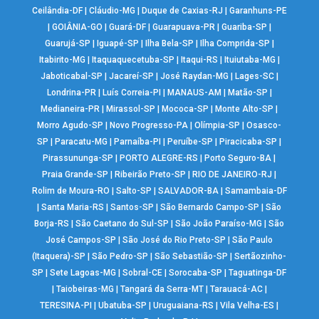
Ceilândia-DF
|
Cláudio-MG
|
Duque de Caxias-RJ
|
Garanhuns-PE
|
GOIÂNIA-GO
|
Guará-DF
|
Guarapuava-PR
|
Guariba-SP
|
Guarujá-SP
|
Iguapé-SP
|
Ilha Bela-SP
|
Ilha Comprida-SP
|
Itabirito-MG
|
Itaquaquecetuba-SP
|
Itaqui-RS
|
Ituiutaba-MG
|
Jaboticabal-SP
|
Jacareí-SP
|
José Raydan-MG
|
Lages-SC
|
Londrina-PR
|
Luís Correia-PI
|
MANAUS-AM
|
Matão-SP
|
Medianeira-PR
|
Mirassol-SP
|
Mococa-SP
|
Monte Alto-SP
|
Morro Agudo-SP
|
Novo Progresso-PA
|
Olímpia-SP
|
Osasco-
SP
|
Paracatu-MG
|
Parnaíba-PI
|
Peruíbe-SP
|
Piracicaba-SP
|
Pirassununga-SP
|
PORTO ALEGRE-RS
|
Porto Seguro-BA
|
Praia Grande-SP
|
Ribeirão Preto-SP
|
RIO DE JANEIRO-RJ
|
Rolim de Moura-RO
|
Salto-SP
|
SALVADOR-BA
|
Samambaia-DF
|
Santa Maria-RS
|
Santos-SP
|
São Bernardo Campo-SP
|
São
Borja-RS
|
São Caetano do Sul-SP
|
São João Paraíso-MG
|
São
José Campos-SP
|
São José do Rio Preto-SP
|
São Paulo
(Itaquera)-SP
|
São Pedro-SP
|
São Sebastião-SP
|
Sertãozinho-
SP
|
Sete Lagoas-MG
|
Sobral-CE
|
Sorocaba-SP
|
Taguatinga-DF
|
Taiobeiras-MG
|
Tangará da Serra-MT
|
Tarauacá-AC
|
TERESINA-PI
|
Ubatuba-SP
|
Uruguaiana-RS
|
Vila Velha-ES
|