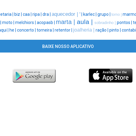
aquecedor |
etaria |
biz |
caa |
ripa |
dra |
' |
karlec |
grupo |
marmor
torno |
aula |
marta |
 |
moto |
melchiors |
acopasb |
pontos |
t
sobradinho |
joalheria |
aqui |
he |
concerto |
torneira |
retentor |
ração |
pinto |
contabi
BAIXE NOSSO APLICATIVO