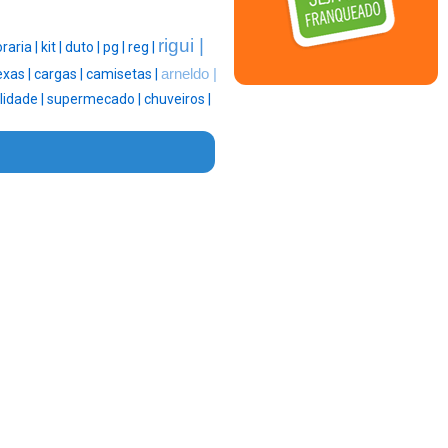
rigui |
aria |
kit |
duto |
pg |
reg |
exas |
cargas |
camisetas |
arneldo |
lidade |
supermecado |
chuveiros |