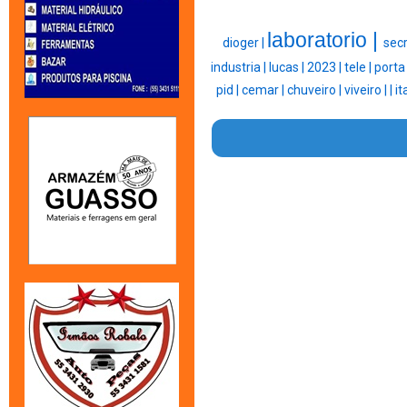
laboratorio |
dioger |
secr
industria |
lucas |
2023 |
tele |
porta
pid |
cemar |
chuveiro |
viveiro |
|
it