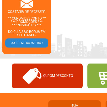
GOSTARIA DE RECEBER?
** CUPOM DESCONTO **
*** PROMOÇÕES ***
*** NOVIDADES ***
DO GUIA SÃO BORJA EM
SEU E-MAIL?
CUPOM DESCONTO
GUIA