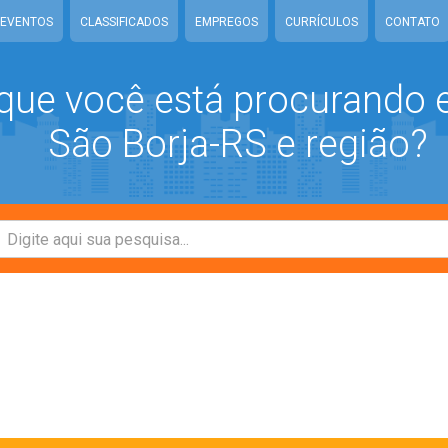
EVENTOS
CLASSIFICADOS
EMPREGOS
CURRÍCULOS
CONTATO
que você está procurando
São Borja-RS e região?