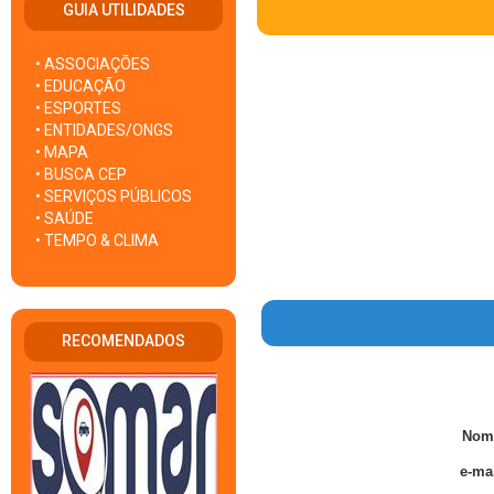
GUIA UTILIDADES
• ASSOCIAÇÕES
• EDUCAÇÃO
• ESPORTES
• ENTIDADES/ONGS
• MAPA
• BUSCA CEP
• SERVIÇOS PÚBLICOS
• SAÚDE
• TEMPO & CLIMA
RECOMENDADOS
Nom
e-mai