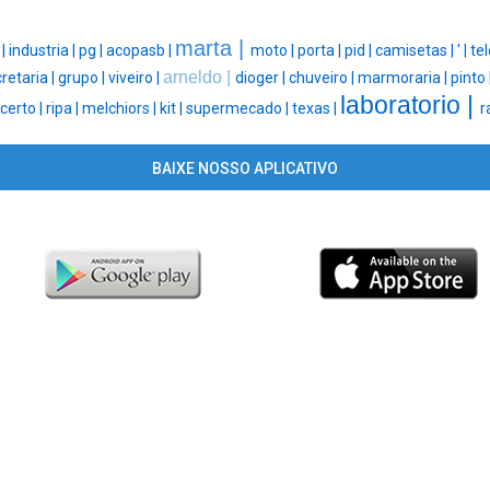
marta |
 |
industria |
pg |
acopasb |
moto |
porta |
pid |
camisetas |
' |
tel
arneldo |
retaria |
grupo |
viveiro |
dioger |
chuveiro |
marmoraria |
pinto 
laboratorio |
certo |
ripa |
melchiors |
kit |
supermecado |
texas |
r
BAIXE NOSSO APLICATIVO