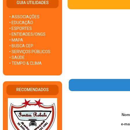
GUIA UTILIDADES
• ASSOCIAÇÕES
• EDUCAÇÃO
• ESPORTES
• ENTIDADES/ONGS
• MAPA
• BUSCA CEP
• SERVIÇOS PÚBLICOS
• SAÚDE
• TEMPO & CLIMA
RECOMENDADOS
Nom
e-mai