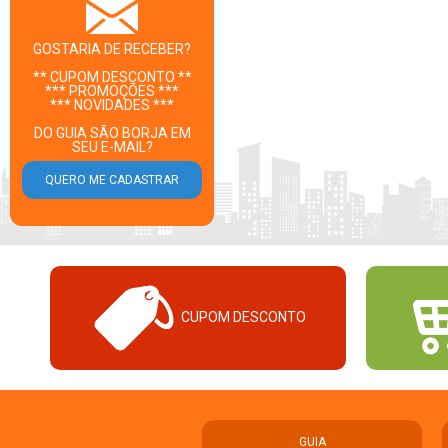
GOSTARIA DE RECEBER?
** CUPOM DESCONTO **
*** PROMOÇÕES ***
*** NOVIDADES ***
DO GUIA SÃO BORJA EM
SEU E-MAIL?
CUPOM DESCONTO
GUIA