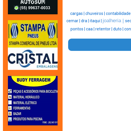
cargas |
chuveiros |
contabilidade
joalheria |
cemar |
dra |
itaqui |
sec
pontos |
caa |
retentor |
duto |
con