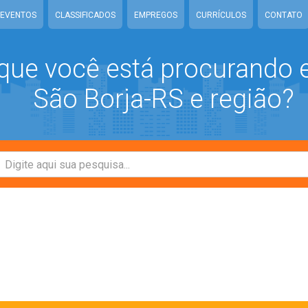
EVENTOS
CLASSIFICADOS
EMPREGOS
CURRÍCULOS
CONTATO
que você está procurando
São Borja-RS e região?