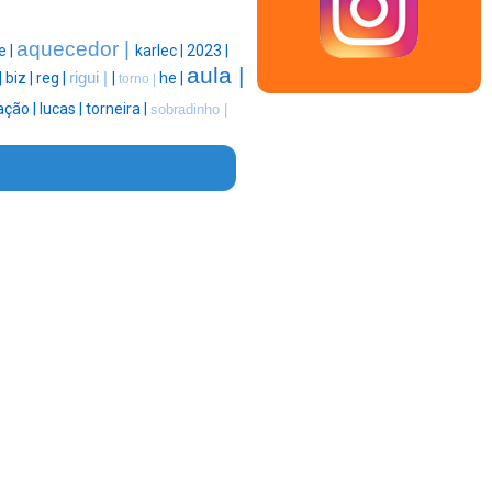
aquecedor |
e |
karlec |
2023 |
aula |
|
biz |
reg |
rigui |
|
he |
torno |
ação |
lucas |
torneira |
sobradinho |