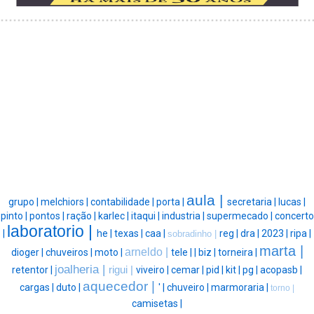
aula |
grupo |
melchiors |
contabilidade |
porta |
secretaria |
lucas |
pinto |
pontos |
ração |
karlec |
itaqui |
industria |
supermecado |
concerto
laboratorio |
|
he |
texas |
caa |
reg |
dra |
2023 |
ripa |
sobradinho |
marta |
arneldo |
dioger |
chuveiros |
moto |
tele |
|
biz |
torneira |
joalheria |
retentor |
rigui |
viveiro |
cemar |
pid |
kit |
pg |
acopasb |
aquecedor |
cargas |
duto |
' |
chuveiro |
marmoraria |
torno |
camisetas |