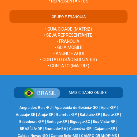
• REPRESENTANTES
GRUPO E FRANQUIA
• GUIA CIDADE (MATRIZ)
• SEJA REPRESENTANTE
• FRANQUIA
• GUIA MOBILE
• ANUNCIE AQUI
• CONTATO (SÃO BORJA-RS)
• CONTATO (MATRIZ)
MAIS CIDADES ONLINE
Angra dos Reis-RJ
|
Aparecida de Goiânia-GO
|
Apiaí-SP
|
Aracaju-SE
|
Arujá-SP
|
Barretos-SP
|
Batatais-SP
|
Bauru-SP
|
Bebedouro-SP
|
Bertioga-SP
|
Biguaçu-SC
|
Boa Vista-RR
|
BRASÍLIA-DF
|
Brumado-BA
|
Cabreúva-SP
|
Cajamar-SP
|
Caldas Novas-GO
|
Campo Belo-MG
|
CAMPO GRANDE-MS
|