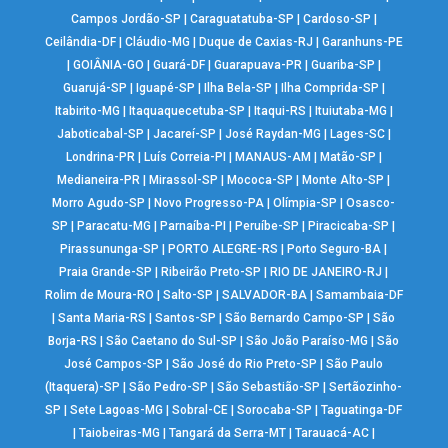
Campos Jordão-SP
|
Caraguatatuba-SP
|
Cardoso-SP
|
Ceilândia-DF
|
Cláudio-MG
|
Duque de Caxias-RJ
|
Garanhuns-PE
|
GOIÂNIA-GO
|
Guará-DF
|
Guarapuava-PR
|
Guariba-SP
|
Guarujá-SP
|
Iguapé-SP
|
Ilha Bela-SP
|
Ilha Comprida-SP
|
Itabirito-MG
|
Itaquaquecetuba-SP
|
Itaqui-RS
|
Ituiutaba-MG
|
Jaboticabal-SP
|
Jacareí-SP
|
José Raydan-MG
|
Lages-SC
|
Londrina-PR
|
Luís Correia-PI
|
MANAUS-AM
|
Matão-SP
|
Medianeira-PR
|
Mirassol-SP
|
Mococa-SP
|
Monte Alto-SP
|
Morro Agudo-SP
|
Novo Progresso-PA
|
Olímpia-SP
|
Osasco-
SP
|
Paracatu-MG
|
Parnaíba-PI
|
Peruíbe-SP
|
Piracicaba-SP
|
Pirassununga-SP
|
PORTO ALEGRE-RS
|
Porto Seguro-BA
|
Praia Grande-SP
|
Ribeirão Preto-SP
|
RIO DE JANEIRO-RJ
|
Rolim de Moura-RO
|
Salto-SP
|
SALVADOR-BA
|
Samambaia-DF
|
Santa Maria-RS
|
Santos-SP
|
São Bernardo Campo-SP
|
São
Borja-RS
|
São Caetano do Sul-SP
|
São João Paraíso-MG
|
São
José Campos-SP
|
São José do Rio Preto-SP
|
São Paulo
(Itaquera)-SP
|
São Pedro-SP
|
São Sebastião-SP
|
Sertãozinho-
SP
|
Sete Lagoas-MG
|
Sobral-CE
|
Sorocaba-SP
|
Taguatinga-DF
|
Taiobeiras-MG
|
Tangará da Serra-MT
|
Tarauacá-AC
|