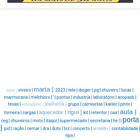
marta |
viveiro |
2023 |
tele |
dioger |
pg |
chuveiro |
lucas |
torno |
marmoraria |
melchiors |
' |
pontos |
industria |
laboratorio |
acopasb |
joalheria |
texas |
grupo |
camisetas |
karlec |
pinto |
sobradinho |
aula |
rigui |
aquecedor |
torneira |
cargas |
kit |
retentor |
caa |
porta
reg |
chuveiros |
moto |
itaqui |
supermecado |
secretaria |
he |
|
|
pid |
ração |
cemar |
dra |
duto |
biz |
concerto |
arneldo |
contabilidade |
ripa |