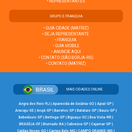
• REPRESENTANTES
GRUPO E FRANQUIA
• GUIA CIDADE (MATRIZ)
• SEJA REPRESENTANTE
• FRANQUIA
• GUIA MOBILE
• ANUNCIE AQUI
• CONTATO (SÃO BORJA-RS)
• CONTATO (MATRIZ)
MAIS CIDADES ONLINE
Angra dos Reis-RJ
|
Aparecida de Goiânia-GO
|
Apiaí-SP
|
Aracaju-SE
|
Arujá-SP
|
Barretos-SP
|
Batatais-SP
|
Bauru-SP
|
Bebedouro-SP
|
Bertioga-SP
|
Biguaçu-SC
|
Boa Vista-RR
|
BRASÍLIA-DF
|
Brumado-BA
|
Cabreúva-SP
|
Cajamar-SP
|
Caldas Novas-GO
|
Campo Belo-MG
|
CAMPO GRANDE-MS
|