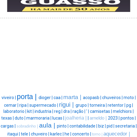
porta |
marta |
viveiro |
dioger |
caa |
acopasb |
chuveiros |
moto |
rigui |
cemar |
ripa |
supermecado |
grupo |
torneira |
retentor |
pg |
laboratorio |
kit |
industria |
reg |
dra |
ração |
' |
camisetas |
melchiors |
joalheria |
texas |
duto |
marmoraria |
lucas |
|
arneldo |
2023 |
pontos |
aula |
cargas |
pinto |
contabilidade |
biz |
pid |
secretaria |
sobradinho |
aquecedor |
itaqui |
tele |
chuveiro |
karlec |
he |
concerto |
torno |