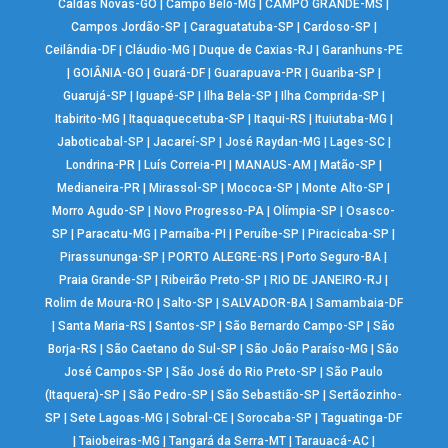
Caldas Novas-GO
|
Campo Belo-MG
|
CAMPO GRANDE-MS
|
Campos Jordão-SP
|
Caraguatatuba-SP
|
Cardoso-SP
|
Ceilândia-DF
|
Cláudio-MG
|
Duque de Caxias-RJ
|
Garanhuns-PE
|
GOIÂNIA-GO
|
Guará-DF
|
Guarapuava-PR
|
Guariba-SP
|
Guarujá-SP
|
Iguapé-SP
|
Ilha Bela-SP
|
Ilha Comprida-SP
|
Itabirito-MG
|
Itaquaquecetuba-SP
|
Itaqui-RS
|
Ituiutaba-MG
|
Jaboticabal-SP
|
Jacareí-SP
|
José Raydan-MG
|
Lages-SC
|
Londrina-PR
|
Luís Correia-PI
|
MANAUS-AM
|
Matão-SP
|
Medianeira-PR
|
Mirassol-SP
|
Mococa-SP
|
Monte Alto-SP
|
Morro Agudo-SP
|
Novo Progresso-PA
|
Olímpia-SP
|
Osasco-
SP
|
Paracatu-MG
|
Parnaíba-PI
|
Peruíbe-SP
|
Piracicaba-SP
|
Pirassununga-SP
|
PORTO ALEGRE-RS
|
Porto Seguro-BA
|
Praia Grande-SP
|
Ribeirão Preto-SP
|
RIO DE JANEIRO-RJ
|
Rolim de Moura-RO
|
Salto-SP
|
SALVADOR-BA
|
Samambaia-DF
|
Santa Maria-RS
|
Santos-SP
|
São Bernardo Campo-SP
|
São
Borja-RS
|
São Caetano do Sul-SP
|
São João Paraíso-MG
|
São
José Campos-SP
|
São José do Rio Preto-SP
|
São Paulo
(Itaquera)-SP
|
São Pedro-SP
|
São Sebastião-SP
|
Sertãozinho-
SP
|
Sete Lagoas-MG
|
Sobral-CE
|
Sorocaba-SP
|
Taguatinga-DF
|
Taiobeiras-MG
|
Tangará da Serra-MT
|
Tarauacá-AC
|