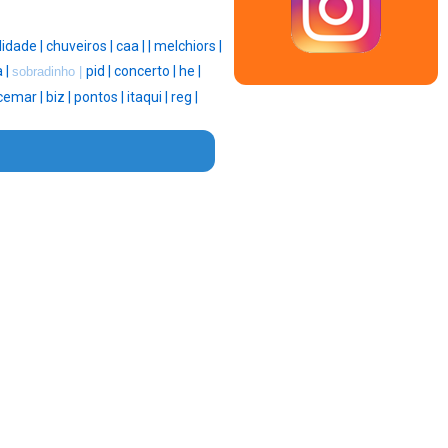
lidade |
chuveiros |
caa |
|
melchiors |
a |
pid |
concerto |
he |
sobradinho |
cemar |
biz |
pontos |
itaqui |
reg |