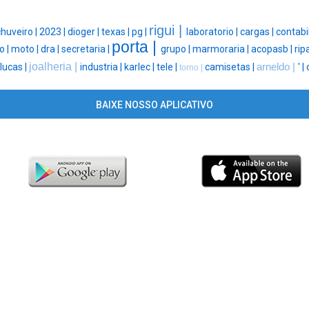
rigui |
chuveiro |
2023 |
dioger |
texas |
pg |
laboratorio |
cargas |
contabi
porta |
o |
moto |
dra |
secretaria |
grupo |
marmoraria |
acopasb |
rip
joalheria |
lucas |
industria |
karlec |
tele |
camisetas |
arneldo |
' |
torno |
BAIXE NOSSO APLICATIVO