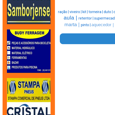
ração |
viveiro |
kit |
torneira |
duto |
aula |
retentor |
supermecad
marta |
aquecedor |
pinto |