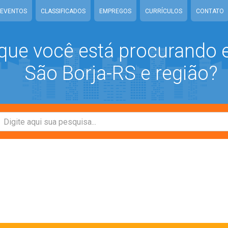
EVENTOS
CLASSIFICADOS
EMPREGOS
CURRÍCULOS
CONTATO
que você está procurando
São Borja-RS e região?