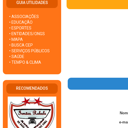
GUIA UTILIDADES
• ASSOCIAÇÕES
• EDUCAÇÃO
• ESPORTES
• ENTIDADES/ONGS
• MAPA
• BUSCA CEP
• SERVIÇOS PÚBLICOS
• SAÚDE
• TEMPO & CLIMA
RECOMENDADOS
Nom
e-mai