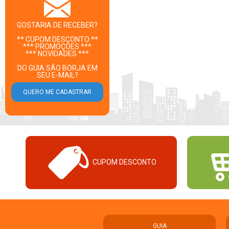
GOSTARIA DE RECEBER?
** CUPOM DESCONTO **
*** PROMOÇÕES ***
*** NOVIDADES ***
DO GUIA SÃO BORJA EM
SEU E-MAIL?
CUPOM DESCONTO
GUIA