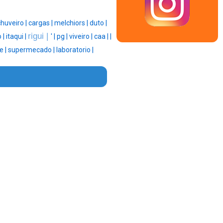
chuveiro |
cargas |
melchiors |
duto |
rigui |
 |
itaqui |
' |
pg |
viveiro |
caa |
|
e |
supermecado |
laboratorio |