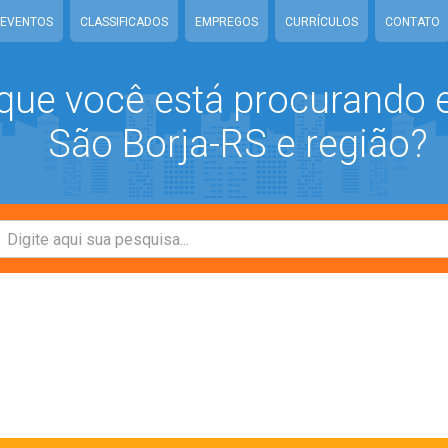
EVENTOS
CLASSIFICADOS
EMPREGOS
CURRÍCULOS
CONTATO
que você está procurando
São Borja-RS e região?