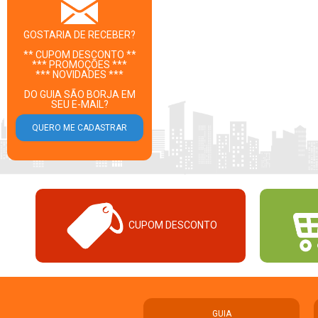
GOSTARIA DE RECEBER?
** CUPOM DESCONTO **
*** PROMOÇÕES ***
*** NOVIDADES ***
DO GUIA SÃO BORJA EM
SEU E-MAIL?
CUPOM DESCONTO
GUIA