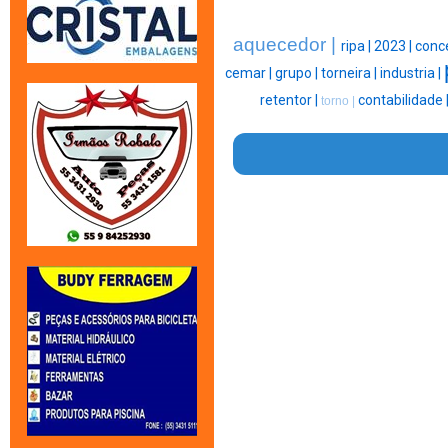
aquecedor |
ripa |
2023 |
conce
cemar |
grupo |
torneira |
industria |
retentor |
contabilidade 
torno |