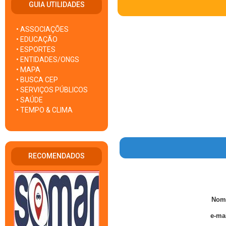
GUIA UTILIDADES
• ASSOCIAÇÕES
• EDUCAÇÃO
• ESPORTES
• ENTIDADES/ONGS
• MAPA
• BUSCA CEP
• SERVIÇOS PÚBLICOS
• SAÚDE
• TEMPO & CLIMA
RECOMENDADOS
Nom
e-mai