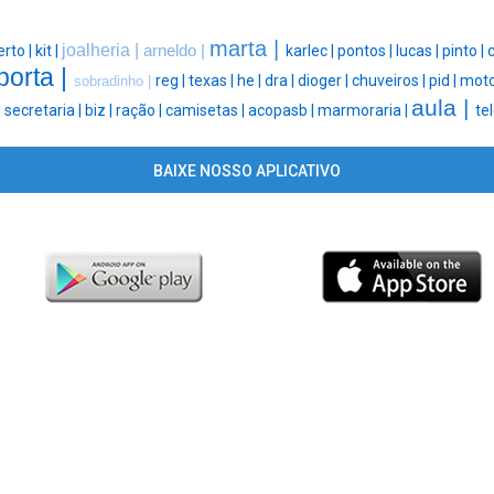
marta |
joalheria |
rto |
kit |
arneldo |
karlec |
pontos |
lucas |
pinto |
porta |
reg |
texas |
he |
dra |
dioger |
chuveiros |
pid |
moto
sobradinho |
aula |
|
secretaria |
biz |
ração |
camisetas |
acopasb |
marmoraria |
tel
BAIXE NOSSO APLICATIVO