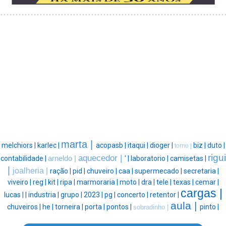
marta |
melchiors |
karlec |
acopasb |
itaqui |
dioger |
biz |
duto |
torno |
rigui
aquecedor |
contabilidade |
arneldo |
' |
laboratorio |
camisetas |
|
joalheria |
ração |
pid |
chuveiro |
caa |
supermecado |
secretaria |
viveiro |
reg |
kit |
ripa |
marmoraria |
moto |
dra |
tele |
texas |
cemar |
cargas |
lucas |
|
industria |
grupo |
2023 |
pg |
concerto |
retentor |
aula |
chuveiros |
he |
torneira |
porta |
pontos |
pinto |
sobradinho |