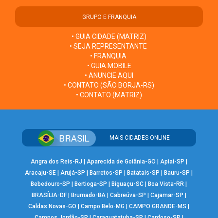
GRUPO E FRANQUIA
• GUIA CIDADE (MATRIZ)
• SEJA REPRESENTANTE
• FRANQUIA
• GUIA MOBILE
• ANUNCIE AQUI
• CONTATO (SÃO BORJA-RS)
• CONTATO (MATRIZ)
MAIS CIDADES ONLINE
Angra dos Reis-RJ
|
Aparecida de Goiânia-GO
|
Apiaí-SP
|
Aracaju-SE
|
Arujá-SP
|
Barretos-SP
|
Batatais-SP
|
Bauru-SP
|
Bebedouro-SP
|
Bertioga-SP
|
Biguaçu-SC
|
Boa Vista-RR
|
BRASÍLIA-DF
|
Brumado-BA
|
Cabreúva-SP
|
Cajamar-SP
|
Caldas Novas-GO
|
Campo Belo-MG
|
CAMPO GRANDE-MS
|
Campos Jordão-SP
|
Caraguatatuba-SP
|
Cardoso-SP
|