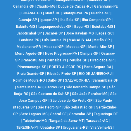
Ceilândia-DF
|
Cláudio-MG
|
Duque de Caxias-RJ
|
Garanhuns-PE
|
GOIÂNIA-GO
|
Guará-DF
|
Guarapuava-PR
|
Guariba-SP
|
Guarujá-SP
|
Iguapé-SP
|
Ilha Bela-SP
|
Ilha Comprida-SP
|
Itabirito-MG
|
Itaquaquecetuba-SP
|
Itaqui-RS
|
Ituiutaba-MG
|
Jaboticabal-SP
|
Jacareí-SP
|
José Raydan-MG
|
Lages-SC
|
Londrina-PR
|
Luís Correia-PI
|
MANAUS-AM
|
Matão-SP
|
Medianeira-PR
|
Mirassol-SP
|
Mococa-SP
|
Monte Alto-SP
|
Morro Agudo-SP
|
Novo Progresso-PA
|
Olímpia-SP
|
Osasco-
SP
|
Paracatu-MG
|
Parnaíba-PI
|
Peruíbe-SP
|
Piracicaba-SP
|
Pirassununga-SP
|
PORTO ALEGRE-RS
|
Porto Seguro-BA
|
Praia Grande-SP
|
Ribeirão Preto-SP
|
RIO DE JANEIRO-RJ
|
Rolim de Moura-RO
|
Salto-SP
|
SALVADOR-BA
|
Samambaia-DF
|
Santa Maria-RS
|
Santos-SP
|
São Bernardo Campo-SP
|
São
Borja-RS
|
São Caetano do Sul-SP
|
São João Paraíso-MG
|
São
José Campos-SP
|
São José do Rio Preto-SP
|
São Paulo
(Itaquera)-SP
|
São Pedro-SP
|
São Sebastião-SP
|
Sertãozinho-
SP
|
Sete Lagoas-MG
|
Sobral-CE
|
Sorocaba-SP
|
Taguatinga-DF
|
Taiobeiras-MG
|
Tangará da Serra-MT
|
Tarauacá-AC
|
TERESINA-PI
|
Ubatuba-SP
|
Uruguaiana-RS
|
Vila Velha-ES
|