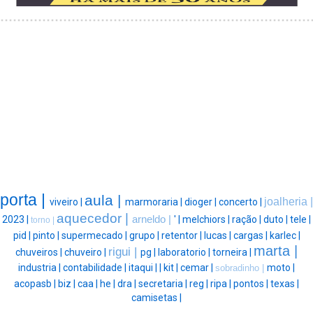
porta |
aula |
joalheria |
viveiro |
marmoraria |
dioger |
concerto |
aquecedor |
2023 |
arneldo |
' |
melchiors |
ração |
duto |
tele |
torno |
pid |
pinto |
supermecado |
grupo |
retentor |
lucas |
cargas |
karlec |
marta |
rigui |
chuveiros |
chuveiro |
pg |
laboratorio |
torneira |
industria |
contabilidade |
itaqui |
|
kit |
cemar |
moto |
sobradinho |
acopasb |
biz |
caa |
he |
dra |
secretaria |
reg |
ripa |
pontos |
texas |
camisetas |