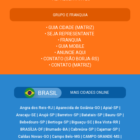
GRUPO E FRANQUIA
• GUIA CIDADE (MATRIZ)
• SEJA REPRESENTANTE
• FRANQUIA
• GUIA MOBILE
• ANUNCIE AQUI
• CONTATO (SÃO BORJA-RS)
• CONTATO (MATRIZ)
MAIS CIDADES ONLINE
Angra dos Reis-RJ
|
Aparecida de Goiânia-GO
|
Apiaí-SP
|
Aracaju-SE
|
Arujá-SP
|
Barretos-SP
|
Batatais-SP
|
Bauru-SP
|
Bebedouro-SP
|
Bertioga-SP
|
Biguaçu-SC
|
Boa Vista-RR
|
BRASÍLIA-DF
|
Brumado-BA
|
Cabreúva-SP
|
Cajamar-SP
|
Caldas Novas-GO
|
Campo Belo-MG
|
CAMPO GRANDE-MS
|