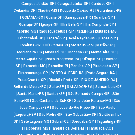
Campos Jordão-SP
|
Caraguatatuba-SP
|
Cardoso-SP
|
Ceilândia-DF
|
Cláudio-MG
|
Duque de Caxias-RJ
|
Garanhuns-PE
|
GOIÂNIA-GO
|
Guará-DF
|
Guarapuava-PR
|
Guariba-SP
|
Guarujá-SP
|
Iguapé-SP
|
Ilha Bela-SP
|
Ilha Comprida-SP
|
Itabirito-MG
|
Itaquaquecetuba-SP
|
Itaqui-RS
|
Ituiutaba-MG
|
Jaboticabal-SP
|
Jacareí-SP
|
José Raydan-MG
|
Lages-SC
|
Londrina-PR
|
Luís Correia-PI
|
MANAUS-AM
|
Matão-SP
|
Medianeira-PR
|
Mirassol-SP
|
Mococa-SP
|
Monte Alto-SP
|
Morro Agudo-SP
|
Novo Progresso-PA
|
Olímpia-SP
|
Osasco-
SP
|
Paracatu-MG
|
Parnaíba-PI
|
Peruíbe-SP
|
Piracicaba-SP
|
Pirassununga-SP
|
PORTO ALEGRE-RS
|
Porto Seguro-BA
|
Praia Grande-SP
|
Ribeirão Preto-SP
|
RIO DE JANEIRO-RJ
|
Rolim de Moura-RO
|
Salto-SP
|
SALVADOR-BA
|
Samambaia-DF
|
Santa Maria-RS
|
Santos-SP
|
São Bernardo Campo-SP
|
São
Borja-RS
|
São Caetano do Sul-SP
|
São João Paraíso-MG
|
São
José Campos-SP
|
São José do Rio Preto-SP
|
São Paulo
(Itaquera)-SP
|
São Pedro-SP
|
São Sebastião-SP
|
Sertãozinho-
SP
|
Sete Lagoas-MG
|
Sobral-CE
|
Sorocaba-SP
|
Taguatinga-DF
|
Taiobeiras-MG
|
Tangará da Serra-MT
|
Tarauacá-AC
|