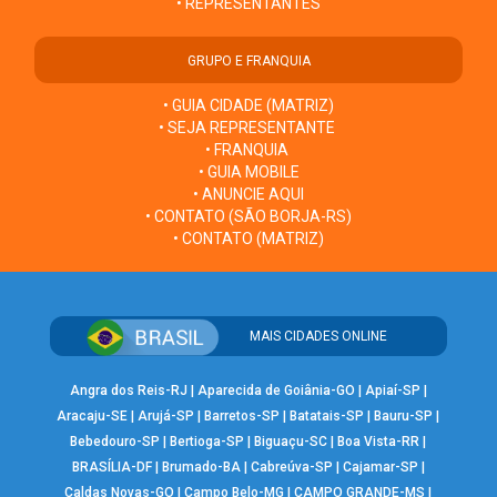
• REPRESENTANTES
GRUPO E FRANQUIA
• GUIA CIDADE (MATRIZ)
• SEJA REPRESENTANTE
• FRANQUIA
• GUIA MOBILE
• ANUNCIE AQUI
• CONTATO (SÃO BORJA-RS)
• CONTATO (MATRIZ)
MAIS CIDADES ONLINE
Angra dos Reis-RJ
|
Aparecida de Goiânia-GO
|
Apiaí-SP
|
Aracaju-SE
|
Arujá-SP
|
Barretos-SP
|
Batatais-SP
|
Bauru-SP
|
Bebedouro-SP
|
Bertioga-SP
|
Biguaçu-SC
|
Boa Vista-RR
|
BRASÍLIA-DF
|
Brumado-BA
|
Cabreúva-SP
|
Cajamar-SP
|
Caldas Novas-GO
|
Campo Belo-MG
|
CAMPO GRANDE-MS
|