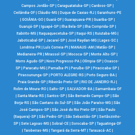
Campos Jordão-SP
|
Caraguatatuba-SP
|
Cardoso-SP
|
Ceilândia-DF
|
Cláudio-MG
|
Duque de Caxias-RJ
|
Garanhuns-PE
|
GOIÂNIA-GO
|
Guará-DF
|
Guarapuava-PR
|
Guariba-SP
|
Guarujá-SP
|
Iguapé-SP
|
Ilha Bela-SP
|
Ilha Comprida-SP
|
Itabirito-MG
|
Itaquaquecetuba-SP
|
Itaqui-RS
|
Ituiutaba-MG
|
Jaboticabal-SP
|
Jacareí-SP
|
José Raydan-MG
|
Lages-SC
|
Londrina-PR
|
Luís Correia-PI
|
MANAUS-AM
|
Matão-SP
|
Medianeira-PR
|
Mirassol-SP
|
Mococa-SP
|
Monte Alto-SP
|
Morro Agudo-SP
|
Novo Progresso-PA
|
Olímpia-SP
|
Osasco-
SP
|
Paracatu-MG
|
Parnaíba-PI
|
Peruíbe-SP
|
Piracicaba-SP
|
Pirassununga-SP
|
PORTO ALEGRE-RS
|
Porto Seguro-BA
|
Praia Grande-SP
|
Ribeirão Preto-SP
|
RIO DE JANEIRO-RJ
|
Rolim de Moura-RO
|
Salto-SP
|
SALVADOR-BA
|
Samambaia-DF
|
Santa Maria-RS
|
Santos-SP
|
São Bernardo Campo-SP
|
São
Borja-RS
|
São Caetano do Sul-SP
|
São João Paraíso-MG
|
São
José Campos-SP
|
São José do Rio Preto-SP
|
São Paulo
(Itaquera)-SP
|
São Pedro-SP
|
São Sebastião-SP
|
Sertãozinho-
SP
|
Sete Lagoas-MG
|
Sobral-CE
|
Sorocaba-SP
|
Taguatinga-DF
|
Taiobeiras-MG
|
Tangará da Serra-MT
|
Tarauacá-AC
|