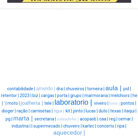
aula |
arneldo |
contabilidade |
dra |
chuveiros |
torneira |
pid |
retentor |
2023 |
biz |
cargas |
porta |
grupo |
marmoraria |
melchiors |
he
laboratorio |
joalheria |
|
' |
moto |
tele |
viveiro |
pontos |
torno |
dioger |
ração |
camisetas |
rigui |
kit |
pinto |
lucas |
duto |
texas |
itaqui |
marta |
pg |
secretaria |
acopasb |
caa |
reg |
cemar |
sobradinho |
industria |
|
supermecado |
chuveiro |
karlec |
concerto |
ripa |
aquecedor |