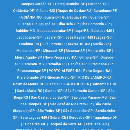
Campos Jordão-SP
|
Caraguatatuba-SP
|
Cardoso-SP
|
Ceilândia-DF
|
Cláudio-MG
|
Duque de Caxias-RJ
|
Garanhuns-PE
|
GOIÂNIA-GO
|
Guará-DF
|
Guarapuava-PR
|
Guariba-SP
|
Guarujá-SP
|
Iguapé-SP
|
Ilha Bela-SP
|
Ilha Comprida-SP
|
Itabirito-MG
|
Itaquaquecetuba-SP
|
Itaqui-RS
|
Ituiutaba-MG
|
Jaboticabal-SP
|
Jacareí-SP
|
José Raydan-MG
|
Lages-SC
|
Londrina-PR
|
Luís Correia-PI
|
MANAUS-AM
|
Matão-SP
|
Medianeira-PR
|
Mirassol-SP
|
Mococa-SP
|
Monte Alto-SP
|
Morro Agudo-SP
|
Novo Progresso-PA
|
Olímpia-SP
|
Osasco-
SP
|
Paracatu-MG
|
Parnaíba-PI
|
Peruíbe-SP
|
Piracicaba-SP
|
Pirassununga-SP
|
PORTO ALEGRE-RS
|
Porto Seguro-BA
|
Praia Grande-SP
|
Ribeirão Preto-SP
|
RIO DE JANEIRO-RJ
|
Rolim de Moura-RO
|
Salto-SP
|
SALVADOR-BA
|
Samambaia-DF
|
Santa Maria-RS
|
Santos-SP
|
São Bernardo Campo-SP
|
São
Borja-RS
|
São Caetano do Sul-SP
|
São João Paraíso-MG
|
São
José Campos-SP
|
São José do Rio Preto-SP
|
São Paulo
(Itaquera)-SP
|
São Pedro-SP
|
São Sebastião-SP
|
Sertãozinho-
SP
|
Sete Lagoas-MG
|
Sobral-CE
|
Sorocaba-SP
|
Taguatinga-DF
|
Taiobeiras-MG
|
Tangará da Serra-MT
|
Tarauacá-AC
|