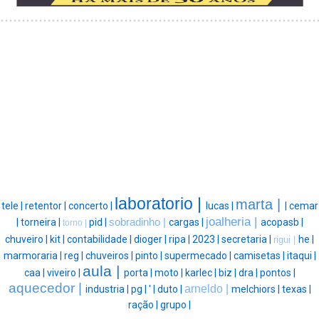
laboratorio |
marta |
tele |
retentor |
concerto |
lucas |
|
cemar
joalheria |
|
torneira |
pid |
sobradinho |
cargas |
acopasb |
torno |
chuveiro |
kit |
contabilidade |
dioger |
ripa |
2023 |
secretaria |
he |
rigui |
marmoraria |
reg |
chuveiros |
pinto |
supermecado |
camisetas |
itaqui |
aula |
caa |
viveiro |
porta |
moto |
karlec |
biz |
dra |
pontos |
aquecedor |
arneldo |
industria |
pg |
' |
duto |
melchiors |
texas |
ração |
grupo |