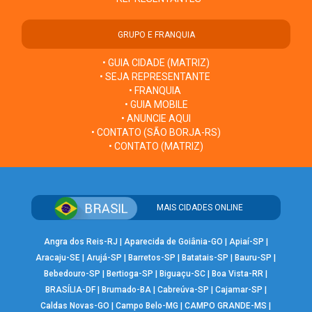
GRUPO E FRANQUIA
• GUIA CIDADE (MATRIZ)
• SEJA REPRESENTANTE
• FRANQUIA
• GUIA MOBILE
• ANUNCIE AQUI
• CONTATO (SÃO BORJA-RS)
• CONTATO (MATRIZ)
MAIS CIDADES ONLINE
Angra dos Reis-RJ
|
Aparecida de Goiânia-GO
|
Apiaí-SP
|
Aracaju-SE
|
Arujá-SP
|
Barretos-SP
|
Batatais-SP
|
Bauru-SP
|
Bebedouro-SP
|
Bertioga-SP
|
Biguaçu-SC
|
Boa Vista-RR
|
BRASÍLIA-DF
|
Brumado-BA
|
Cabreúva-SP
|
Cajamar-SP
|
Caldas Novas-GO
|
Campo Belo-MG
|
CAMPO GRANDE-MS
|