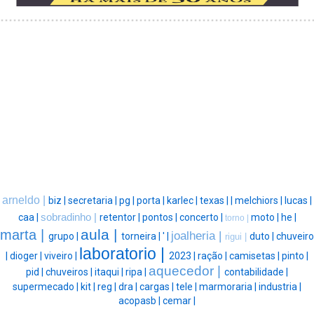
arneldo |
biz |
secretaria |
pg |
porta |
karlec |
texas |
|
melchiors |
lucas |
caa |
sobradinho |
retentor |
pontos |
concerto |
moto |
he |
torno |
aula |
marta |
joalheria |
grupo |
torneira |
' |
duto |
chuveiro
rigui |
laboratorio |
|
dioger |
viveiro |
2023 |
ração |
camisetas |
pinto |
aquecedor |
pid |
chuveiros |
itaqui |
ripa |
contabilidade |
supermecado |
kit |
reg |
dra |
cargas |
tele |
marmoraria |
industria |
acopasb |
cemar |