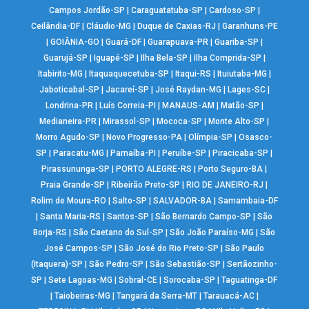
Campos Jordão-SP
|
Caraguatatuba-SP
|
Cardoso-SP
|
Ceilândia-DF
|
Cláudio-MG
|
Duque de Caxias-RJ
|
Garanhuns-PE
|
GOIÂNIA-GO
|
Guará-DF
|
Guarapuava-PR
|
Guariba-SP
|
Guarujá-SP
|
Iguapé-SP
|
Ilha Bela-SP
|
Ilha Comprida-SP
|
Itabirito-MG
|
Itaquaquecetuba-SP
|
Itaqui-RS
|
Ituiutaba-MG
|
Jaboticabal-SP
|
Jacareí-SP
|
José Raydan-MG
|
Lages-SC
|
Londrina-PR
|
Luís Correia-PI
|
MANAUS-AM
|
Matão-SP
|
Medianeira-PR
|
Mirassol-SP
|
Mococa-SP
|
Monte Alto-SP
|
Morro Agudo-SP
|
Novo Progresso-PA
|
Olímpia-SP
|
Osasco-
SP
|
Paracatu-MG
|
Parnaíba-PI
|
Peruíbe-SP
|
Piracicaba-SP
|
Pirassununga-SP
|
PORTO ALEGRE-RS
|
Porto Seguro-BA
|
Praia Grande-SP
|
Ribeirão Preto-SP
|
RIO DE JANEIRO-RJ
|
Rolim de Moura-RO
|
Salto-SP
|
SALVADOR-BA
|
Samambaia-DF
|
Santa Maria-RS
|
Santos-SP
|
São Bernardo Campo-SP
|
São
Borja-RS
|
São Caetano do Sul-SP
|
São João Paraíso-MG
|
São
José Campos-SP
|
São José do Rio Preto-SP
|
São Paulo
(Itaquera)-SP
|
São Pedro-SP
|
São Sebastião-SP
|
Sertãozinho-
SP
|
Sete Lagoas-MG
|
Sobral-CE
|
Sorocaba-SP
|
Taguatinga-DF
|
Taiobeiras-MG
|
Tangará da Serra-MT
|
Tarauacá-AC
|