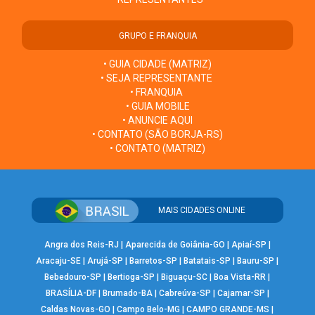
GRUPO E FRANQUIA
• GUIA CIDADE (MATRIZ)
• SEJA REPRESENTANTE
• FRANQUIA
• GUIA MOBILE
• ANUNCIE AQUI
• CONTATO (SÃO BORJA-RS)
• CONTATO (MATRIZ)
MAIS CIDADES ONLINE
Angra dos Reis-RJ
|
Aparecida de Goiânia-GO
|
Apiaí-SP
|
Aracaju-SE
|
Arujá-SP
|
Barretos-SP
|
Batatais-SP
|
Bauru-SP
|
Bebedouro-SP
|
Bertioga-SP
|
Biguaçu-SC
|
Boa Vista-RR
|
BRASÍLIA-DF
|
Brumado-BA
|
Cabreúva-SP
|
Cajamar-SP
|
Caldas Novas-GO
|
Campo Belo-MG
|
CAMPO GRANDE-MS
|