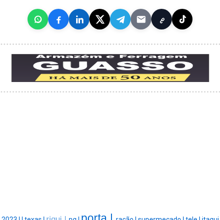
porta |
rigui |
2023 |
|
texas |
pg |
ração |
supermecado |
tele |
itaqui