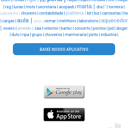
marta |
|
reg |
lucas |
moto |
secretaria |
acopasb |
dra |
' |
torneira |
joalheria |
chuveiro |
contabilidade |
kit |
biz |
camisetas |
he
sobradinho |
aula |
aquecedor
|
cargas |
cemar |
melchiors |
laboratorio |
torno |
|
viveiro |
arneldo |
caa |
retentor |
karlec |
concerto |
pontos |
pid |
dioger
|
duto |
ripa |
grupo |
chuveiros |
marmoraria |
pinto |
industria |
BAIXE NOSSO APLICATIVO