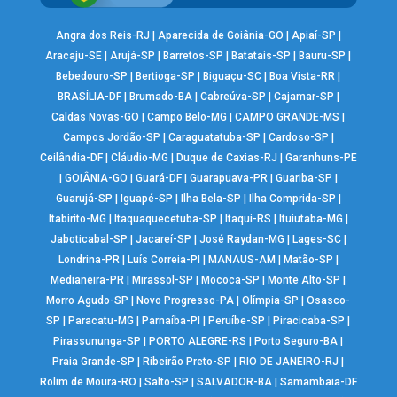
Angra dos Reis-RJ
|
Aparecida de Goiânia-GO
|
Apiaí-SP
|
Aracaju-SE
|
Arujá-SP
|
Barretos-SP
|
Batatais-SP
|
Bauru-SP
|
Bebedouro-SP
|
Bertioga-SP
|
Biguaçu-SC
|
Boa Vista-RR
|
BRASÍLIA-DF
|
Brumado-BA
|
Cabreúva-SP
|
Cajamar-SP
|
Caldas Novas-GO
|
Campo Belo-MG
|
CAMPO GRANDE-MS
|
Campos Jordão-SP
|
Caraguatatuba-SP
|
Cardoso-SP
|
Ceilândia-DF
|
Cláudio-MG
|
Duque de Caxias-RJ
|
Garanhuns-PE
|
GOIÂNIA-GO
|
Guará-DF
|
Guarapuava-PR
|
Guariba-SP
|
Guarujá-SP
|
Iguapé-SP
|
Ilha Bela-SP
|
Ilha Comprida-SP
|
Itabirito-MG
|
Itaquaquecetuba-SP
|
Itaqui-RS
|
Ituiutaba-MG
|
Jaboticabal-SP
|
Jacareí-SP
|
José Raydan-MG
|
Lages-SC
|
Londrina-PR
|
Luís Correia-PI
|
MANAUS-AM
|
Matão-SP
|
Medianeira-PR
|
Mirassol-SP
|
Mococa-SP
|
Monte Alto-SP
|
Morro Agudo-SP
|
Novo Progresso-PA
|
Olímpia-SP
|
Osasco-
SP
|
Paracatu-MG
|
Parnaíba-PI
|
Peruíbe-SP
|
Piracicaba-SP
|
Pirassununga-SP
|
PORTO ALEGRE-RS
|
Porto Seguro-BA
|
Praia Grande-SP
|
Ribeirão Preto-SP
|
RIO DE JANEIRO-RJ
|
Rolim de Moura-RO
|
Salto-SP
|
SALVADOR-BA
|
Samambaia-DF