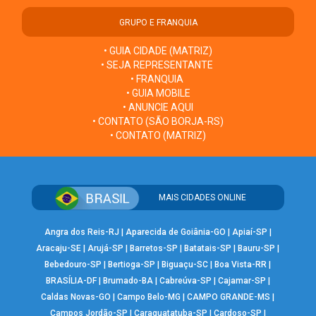
GRUPO E FRANQUIA
• GUIA CIDADE (MATRIZ)
• SEJA REPRESENTANTE
• FRANQUIA
• GUIA MOBILE
• ANUNCIE AQUI
• CONTATO (SÃO BORJA-RS)
• CONTATO (MATRIZ)
MAIS CIDADES ONLINE
Angra dos Reis-RJ
|
Aparecida de Goiânia-GO
|
Apiaí-SP
|
Aracaju-SE
|
Arujá-SP
|
Barretos-SP
|
Batatais-SP
|
Bauru-SP
|
Bebedouro-SP
|
Bertioga-SP
|
Biguaçu-SC
|
Boa Vista-RR
|
BRASÍLIA-DF
|
Brumado-BA
|
Cabreúva-SP
|
Cajamar-SP
|
Caldas Novas-GO
|
Campo Belo-MG
|
CAMPO GRANDE-MS
|
Campos Jordão-SP
|
Caraguatatuba-SP
|
Cardoso-SP
|