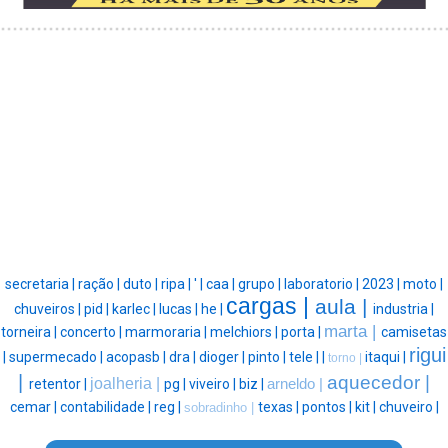
secretaria |
ração |
duto |
ripa |
' |
caa |
grupo |
laboratorio |
2023 |
moto |
cargas |
aula |
chuveiros |
pid |
karlec |
lucas |
he |
industria |
marta |
torneira |
concerto |
marmoraria |
melchiors |
porta |
camisetas
rigui
|
supermecado |
acopasb |
dra |
dioger |
pinto |
tele |
|
itaqui |
torno |
|
aquecedor |
joalheria |
retentor |
pg |
viveiro |
biz |
arneldo |
cemar |
contabilidade |
reg |
texas |
pontos |
kit |
chuveiro |
sobradinho |