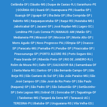
Ceilândia-DF
|
Cláudio-MG
|
Duque de Caxias-RJ
|
Garanhuns-PE
|
GOIÂNIA-GO
|
Guará-DF
|
Guarapuava-PR
|
Guariba-SP
|
Guarujá-SP
|
Iguapé-SP
|
Ilha Bela-SP
|
Ilha Comprida-SP
|
Itabirito-MG
|
Itaquaquecetuba-SP
|
Itaqui-RS
|
Ituiutaba-MG
|
Jaboticabal-SP
|
Jacareí-SP
|
José Raydan-MG
|
Lages-SC
|
Londrina-PR
|
Luís Correia-PI
|
MANAUS-AM
|
Matão-SP
|
Medianeira-PR
|
Mirassol-SP
|
Mococa-SP
|
Monte Alto-SP
|
Morro Agudo-SP
|
Novo Progresso-PA
|
Olímpia-SP
|
Osasco-
SP
|
Paracatu-MG
|
Parnaíba-PI
|
Peruíbe-SP
|
Piracicaba-SP
|
Pirassununga-SP
|
PORTO ALEGRE-RS
|
Porto Seguro-BA
|
Praia Grande-SP
|
Ribeirão Preto-SP
|
RIO DE JANEIRO-RJ
|
Rolim de Moura-RO
|
Salto-SP
|
SALVADOR-BA
|
Samambaia-DF
|
Santa Maria-RS
|
Santos-SP
|
São Bernardo Campo-SP
|
São
Borja-RS
|
São Caetano do Sul-SP
|
São João Paraíso-MG
|
São
José Campos-SP
|
São José do Rio Preto-SP
|
São Paulo
(Itaquera)-SP
|
São Pedro-SP
|
São Sebastião-SP
|
Sertãozinho-
SP
|
Sete Lagoas-MG
|
Sobral-CE
|
Sorocaba-SP
|
Taguatinga-DF
|
Taiobeiras-MG
|
Tangará da Serra-MT
|
Tarauacá-AC
|
TERESINA-PI
|
Ubatuba-SP
|
Uruguaiana-RS
|
Vila Velha-ES
|