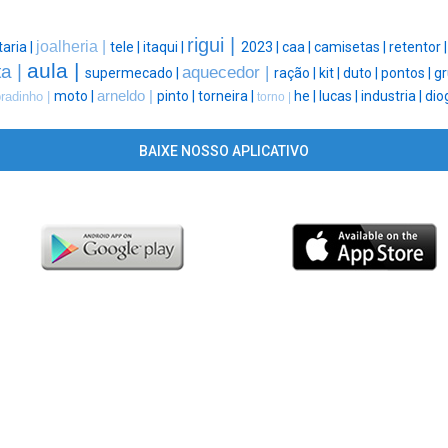
rigui |
joalheria |
aria |
tele |
itaqui |
2023 |
caa |
camisetas |
retentor 
aula |
a |
aquecedor |
supermecado |
ração |
kit |
duto |
pontos |
gr
moto |
arneldo |
pinto |
torneira |
he |
lucas |
industria |
dio
radinho |
torno |
BAIXE NOSSO APLICATIVO