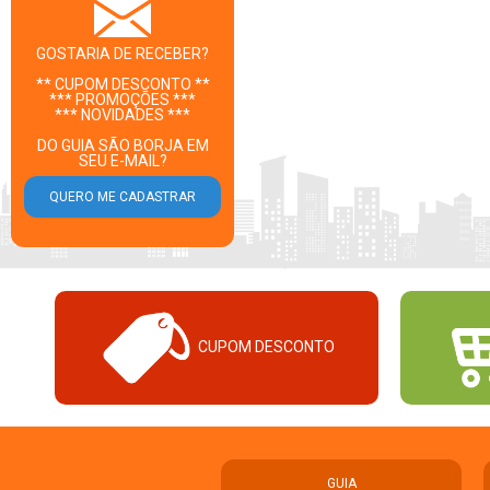
GOSTARIA DE RECEBER?
** CUPOM DESCONTO **
*** PROMOÇÕES ***
*** NOVIDADES ***
DO GUIA SÃO BORJA EM
SEU E-MAIL?
CUPOM DESCONTO
GUIA