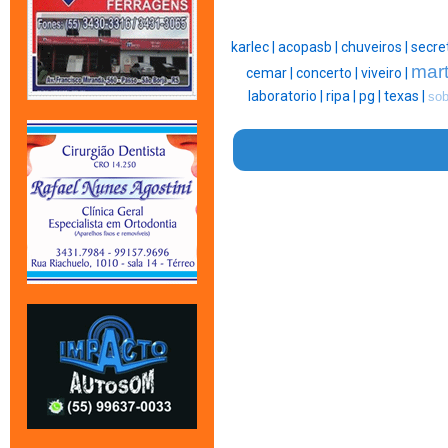
karlec |
acopasb |
chuveiros |
secret
mart
cemar |
concerto |
viveiro |
laboratorio |
ripa |
pg |
texas |
sob