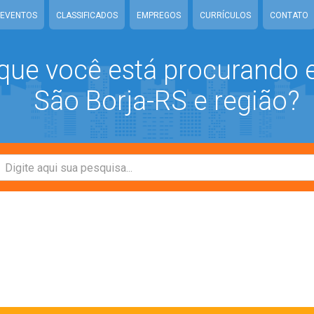
EVENTOS
CLASSIFICADOS
EMPREGOS
CURRÍCULOS
CONTATO
que você está procurando
São Borja-RS e região?