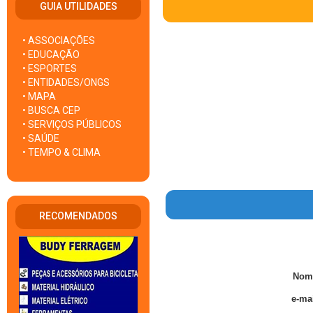
GUIA UTILIDADES
• ASSOCIAÇÕES
• EDUCAÇÃO
• ESPORTES
• ENTIDADES/ONGS
• MAPA
• BUSCA CEP
• SERVIÇOS PÚBLICOS
• SAÚDE
• TEMPO & CLIMA
RECOMENDADOS
Nom
e-mai