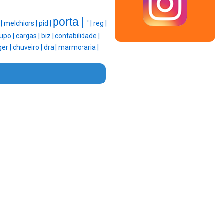
porta |
|
|
melchiors |
pid |
' |
reg |
upo |
cargas |
biz |
contabilidade |
ger |
chuveiro |
dra |
marmoraria |