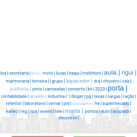
aula |
rigui |
biz |
secretaria |
moto |
lucas |
itaqui |
melchiors |
torno |
aquecedor |
marmoraria |
torneira |
|
grupo |
dra |
chuveiro |
caa |
porta |
joalheria |
pinto |
camisetas |
concerto |
kit |
2023 |
contabilidade |
arneldo |
industria |
' |
dioger |
pg |
texas |
cargas |
ração |
retentor |
laboratorio |
cemar |
pid |
he |
supermecado |
sobradinho |
marta |
karlec |
reg |
ripa |
viveiro |
tele |
pontos |
duto |
acopasb |
chuveiros |