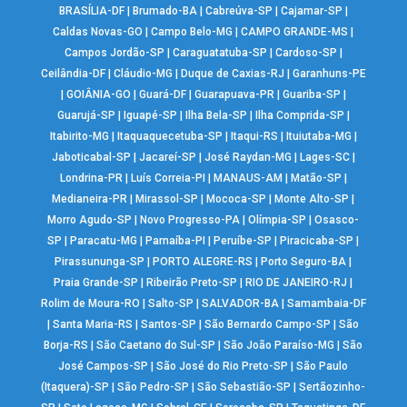
BRASÍLIA-DF
|
Brumado-BA
|
Cabreúva-SP
|
Cajamar-SP
|
Caldas Novas-GO
|
Campo Belo-MG
|
CAMPO GRANDE-MS
|
Campos Jordão-SP
|
Caraguatatuba-SP
|
Cardoso-SP
|
Ceilândia-DF
|
Cláudio-MG
|
Duque de Caxias-RJ
|
Garanhuns-PE
|
GOIÂNIA-GO
|
Guará-DF
|
Guarapuava-PR
|
Guariba-SP
|
Guarujá-SP
|
Iguapé-SP
|
Ilha Bela-SP
|
Ilha Comprida-SP
|
Itabirito-MG
|
Itaquaquecetuba-SP
|
Itaqui-RS
|
Ituiutaba-MG
|
Jaboticabal-SP
|
Jacareí-SP
|
José Raydan-MG
|
Lages-SC
|
Londrina-PR
|
Luís Correia-PI
|
MANAUS-AM
|
Matão-SP
|
Medianeira-PR
|
Mirassol-SP
|
Mococa-SP
|
Monte Alto-SP
|
Morro Agudo-SP
|
Novo Progresso-PA
|
Olímpia-SP
|
Osasco-
SP
|
Paracatu-MG
|
Parnaíba-PI
|
Peruíbe-SP
|
Piracicaba-SP
|
Pirassununga-SP
|
PORTO ALEGRE-RS
|
Porto Seguro-BA
|
Praia Grande-SP
|
Ribeirão Preto-SP
|
RIO DE JANEIRO-RJ
|
Rolim de Moura-RO
|
Salto-SP
|
SALVADOR-BA
|
Samambaia-DF
|
Santa Maria-RS
|
Santos-SP
|
São Bernardo Campo-SP
|
São
Borja-RS
|
São Caetano do Sul-SP
|
São João Paraíso-MG
|
São
José Campos-SP
|
São José do Rio Preto-SP
|
São Paulo
(Itaquera)-SP
|
São Pedro-SP
|
São Sebastião-SP
|
Sertãozinho-