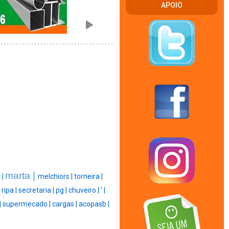
APOIO
marta |
t |
melchiors |
torneira |
|
ripa |
secretaria |
pg |
chuveiro |
' |
|
supermecado |
cargas |
acopasb |