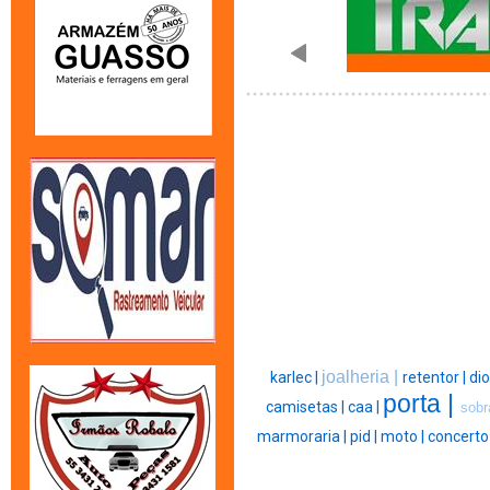
joalheria |
karlec |
retentor |
dio
porta |
camisetas |
caa |
sobr
marmoraria |
pid |
moto |
concerto