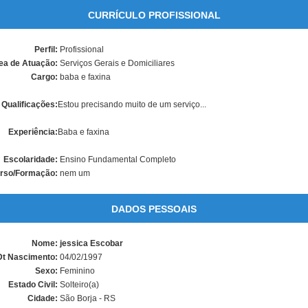
CURRÍCULO PROFISSIONAL
Perfil:
Profissional
ea de Atuação:
Serviços Gerais e Domiciliares
Cargo:
baba e faxina
Qualificações:
Estou precisando muito de um serviço...
Experiência:
Baba e faxina
Escolaridade:
Ensino Fundamental Completo
rso/Formação:
nem um
DADOS PESSOAIS
Nome:
jessica Escobar
Dt Nascimento:
04/02/1997
Sexo:
Feminino
Estado Civil:
Solteiro(a)
Cidade:
São Borja - RS