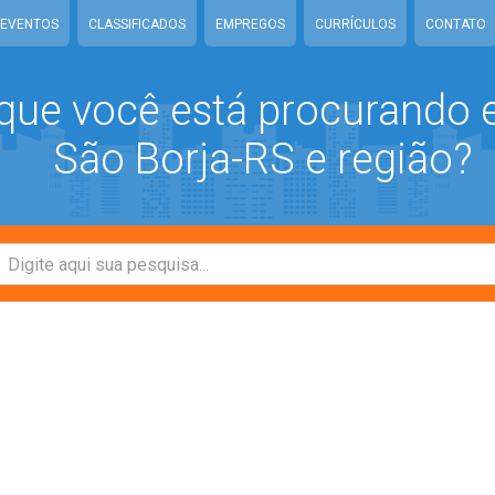
EVENTOS
CLASSIFICADOS
EMPREGOS
CURRÍCULOS
CONTATO
que você está procurando
São Borja-RS e região?