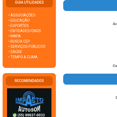
GUIA UTILIDADES
• ASSOCIAÇÕES
• EDUCAÇÃO
Ár
• ESPORTES
• ENTIDADES/ONGS
• MAPA
• BUSCA CEP
• SERVIÇOS PÚBLICOS
• SAÚDE
• TEMPO & CLIMA
Cu
RECOMENDADOS