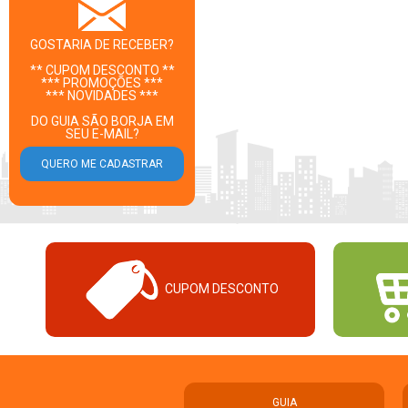
GOSTARIA DE RECEBER?
** CUPOM DESCONTO **
*** PROMOÇÕES ***
*** NOVIDADES ***
DO GUIA SÃO BORJA EM
SEU E-MAIL?
CUPOM DESCONTO
GUIA