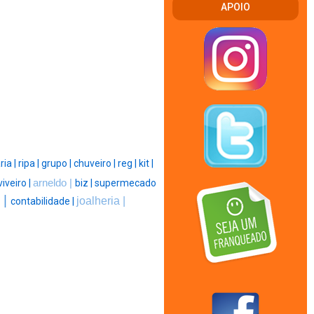
APOIO
ia |
ripa |
grupo |
chuveiro |
reg |
kit |
viveiro |
arneldo |
biz |
supermecado
 |
joalheria |
contabilidade |