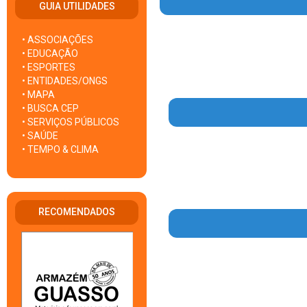
GUIA UTILIDADES
• ASSOCIAÇÕES
• EDUCAÇÃO
• ESPORTES
• ENTIDADES/ONGS
• MAPA
• BUSCA CEP
• SERVIÇOS PÚBLICOS
• SAÚDE
• TEMPO & CLIMA
RECOMENDADOS