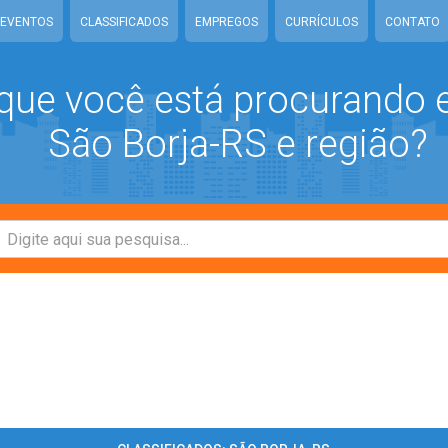
EVENTOS
CLASSIFICADOS
EMPREGOS
CURRÍCULOS
CONTATO
que você está procurando
São Borja-RS e região?