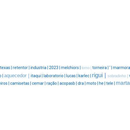
texas |
retentor |
industria |
2023 |
melchiors |
torneira |
' |
marmorar
torno |
rigui |
aquecedor |
o |
itaqui |
laboratorio |
lucas |
karlec |
sobradinho |
marta
iros |
camisetas |
cemar |
ração |
acopasb |
dra |
moto |
he |
tele |