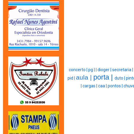
concerto |
pg |
|
dioger |
secretaria |
porta |
aula |
pid |
duto |
pint
|
cargas |
caa |
pontos |
chuve