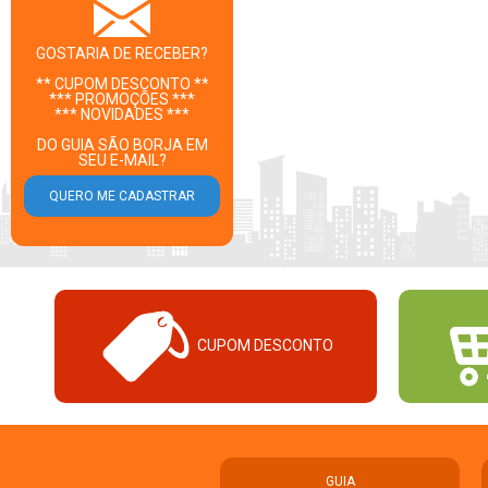
GOSTARIA DE RECEBER?
** CUPOM DESCONTO **
*** PROMOÇÕES ***
*** NOVIDADES ***
DO GUIA SÃO BORJA EM
SEU E-MAIL?
CUPOM DESCONTO
GUIA