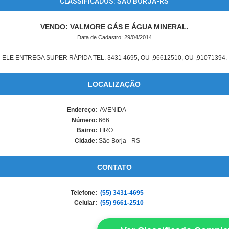
CLASSIFICADOS: SÃO BORJA-RS
VENDO: VALMORE GÁS E ÁGUA MINERAL.
Data de Cadastro: 29/04/2014
ELE ENTREGA SUPER RÁPIDA TEL. 3431 4695, OU ,96612510, OU ,91071394.
LOCALIZAÇÃO
Endereço:
AVENIDA
Número:
666
Bairro:
TIRO
Cidade:
São Borja - RS
CONTATO
Telefone:
(55) 3431-4695
Celular:
(55) 9661-2510